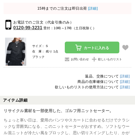
15時までのご注文は即日出荷
[詳細]
お電話でのご注文（代金引換のみ）
0120-99-3231
受付：10時～17時（土日祝除く）
サイズ： S
カートに入れる
在 庫： 残り 1点
ブラック
お問い合わせ
欲しいものリスト
返品、交換について
[詳細]
商品の在庫確保について
[詳細]
欲しいものリストの使用方法について
[詳細]
アイテム詳細
リサイクル素材を一部使用した、ゴルフ用ニットセーター。
ちょっと寒い日は、愛用のパンツやスカートに合わせるだけでクラシ
ックな雰囲気になる、このニットセーターがおすすめ。ソフトなウー
ル混ニットが冷たい風をブロックし、思い切りスイングしたり、かが