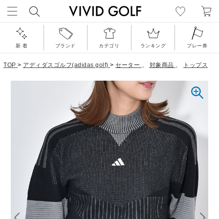
新 着
ブランド
カテゴリ
ランキング
プレー券
TOP
>
アディダスゴルフ(adidas golf)
>
セーター
、
対象商品
、
トップス