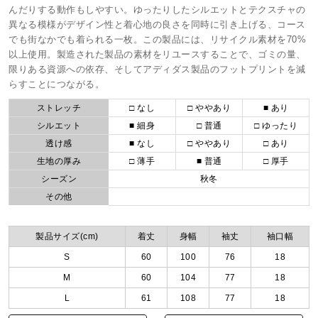
んだりする動作もしやすい。ゆったりしたシルエットとテクスチャの
異なる模様がデザイン性と着心地の良さを同時に引き上げる、コース
でも街なかでも着られる一枚。この製品には、リサイクル素材を70%
以上使用。製造された製品の素材をリユースすることで、ゴミの量、
限りある資源への依存、そしてアディダス製品のフットプリントを減
らすことにつながる。
ストレッチ
□ なし
□ ややあり
■ あり
シルエット
■ 細身
□ 普通
□ ゆったり
透け感
■ なし
□ ややあり
□ あり
生地の厚み
□ 薄手
■ 普通
□ 厚手
シーズン
秋冬
その他
製品サイズ(cm)
着丈
身幅
袖丈
袖口幅
S
60
100
76
18
M
60
104
77
18
L
61
108
77
18