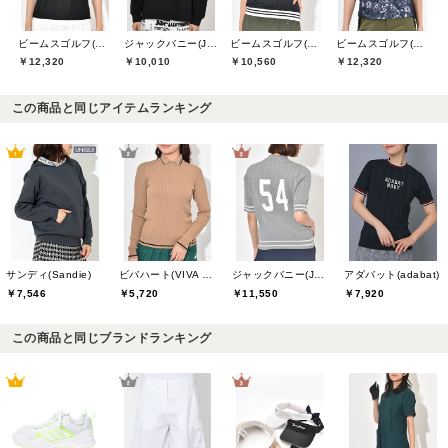
ビームスゴルフ(BEAMS GOLF)
ジャックバニー(Jack Bunny)
ビームスゴルフ(BEAMS GOLF)
ビームスゴルフ(BEAMS GOLF)
￥12,320
￥10,010
￥10,560
￥12,320
この商品と同じアイテムランキング
サンディ(Sandie)
ビバハート(VIVA HEART)
ジャックバニー(Jack Bunny)
アダバット(adabat)
￥7,546
￥5,720
￥11,550
￥7,920
この商品と同じブランドランキング