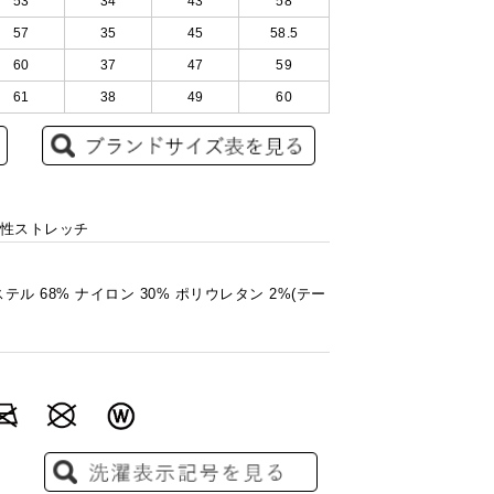
53
34
43
58
57
35
45
58.5
60
37
47
59
61
38
49
60
保形性ストレッチ
テル 68% ナイロン 30% ポリウレタン 2%(テー