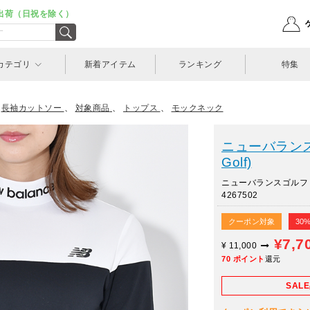
出荷（日祝を除く）
カテゴリ
新着アイテム
ランキング
特集
>
長袖カットソー
、
対象商品
、
トップス
、
モックネック
ニューバランスゴ
Golf)
ニューバランスゴルフ
4267502
クーポン対象
30
¥7,7
¥
11,000
70
ポイント
還元
SAL