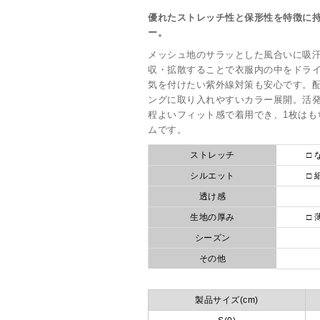
優れたストレッチ性と保形性を特徴に持つ
ー。
メッシュ地のサラッとした風合いに吸
収・拡散することで衣服内の中をドライ
気を付けたい紫外線対策も安心です。
ングに取り入れやすいカラー展開。活
程よいフィット感で着用でき、1枚はも
ムです。
ストレッチ
□ 
シルエット
□ 
透け感
生地の厚み
□ 
シーズン
その他
製品サイズ(cm)