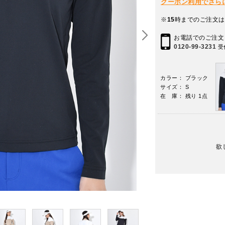
クーポン利用でさらに10
※
15
時までのご注文は
お電話でのご注文
0120-99-3231
受
カラー： ブラック
サイズ： S
在 庫： 残り 1点
欲