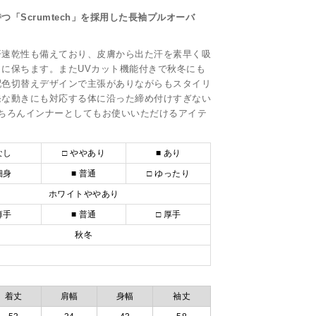
「Scrumtech」を採用した長袖プルオーバ
汗速乾性も備えており、皮膚から出た汗を素早く吸
に保ちます。またUVカット機能付きで秋冬にも
配色切替えデザインで主張がありながらもスタイリ
発な動きにも対応する体に沿った締め付けすぎない
ちろんインナーとしてもお使いいただけるアイテ
なし
□ ややあり
■ あり
細身
■ 普通
□ ゆったり
ホワイトややあり
薄手
■ 普通
□ 厚手
秋冬
着丈
肩幅
身幅
袖丈