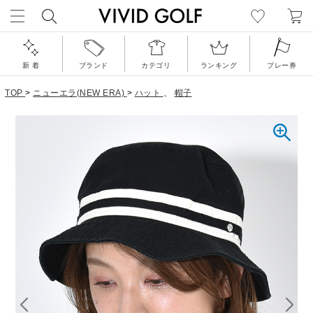
新 着
ブランド
カテゴリ
ランキング
プレー券
TOP
>
ニューエラ(NEW ERA)
>
ハット
、
帽子