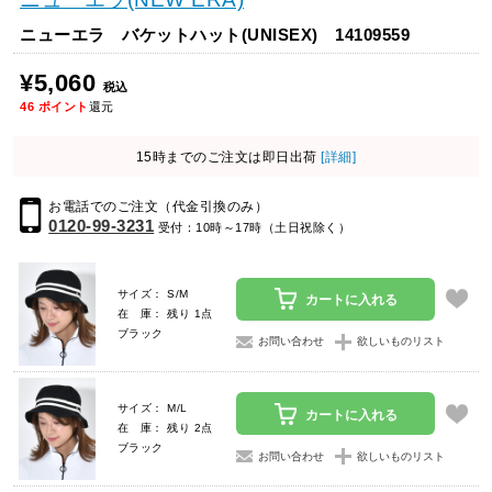
ニューエラ バケットハット(UNISEX) 14109559
¥5,060
税込
46
ポイント
還元
15時までのご注文は即日出荷
[詳細]
お電話でのご注文（代金引換のみ）
0120-99-3231
受付：10時～17時（土日祝除く）
サイズ： S/M
カートに入れる
在 庫： 残り 1点
ブラック
お問い合わせ
欲しいものリスト
サイズ： M/L
カートに入れる
在 庫： 残り 2点
ブラック
お問い合わせ
欲しいものリスト