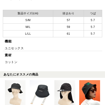
製品サイズ(cm)
頭まわり
つば
S/M
57
5.7
M/L
59
5.7
L/LL
61
5.7
機能
ユニセックス
素材
コットン
あなたにオススメの商品