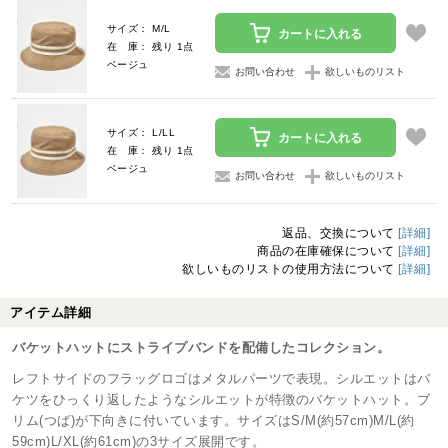
サイズ： M/L
カートに入れる
在 庫： 残り 1点
ベージュ
お問い合わせ
欲しいものリスト
サイズ： L/LL
カートに入れる
在 庫： 残り 1点
ベージュ
お問い合わせ
欲しいものリスト
返品、交換について
[詳細]
商品の在庫確保について
[詳細]
欲しいものリストの使用方法について
[詳細]
アイテム詳細
バケットハットにストライプバンドを配備したコレクション。
レフトサイドのフラッグロゴはメタルパーツで表現。シルエットはバ
ケツをひっくり返したようなシルエットが特徴のバケットハット。ブ
リム(つば)が下向きに付いています。サイズはS/M(約57cm)M/L(約
59cm)L/XL(約61cm)の3サイズ展開です。