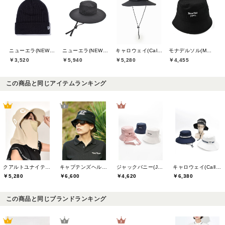
ニューエラ(NEW ERA)
ニューエラ(NEW ERA)
キャロウェイ(Callaway)
モナデルソル(MONA DELSOL)
￥3,520
￥5,940
￥5,280
￥4,455
この商品と同じアイテムランキング
クアルトユナイテッド(CUARTO UNITED)
キャプテンズヘルムゴルフ(Captains Helm Golf)
ジャックバニー(Jack Bunny)
キャロウェイ(Callaway)
￥5,280
￥6,600
￥4,620
￥6,380
この商品と同じブランドランキング