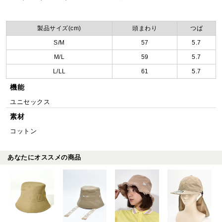
製品サイズ(cm)
頭まわり
つば
S/M
57
5.7
M/L
59
5.7
L/LL
61
5.7
機能
ユニセックス
素材
コットン
あなたにオススメの商品