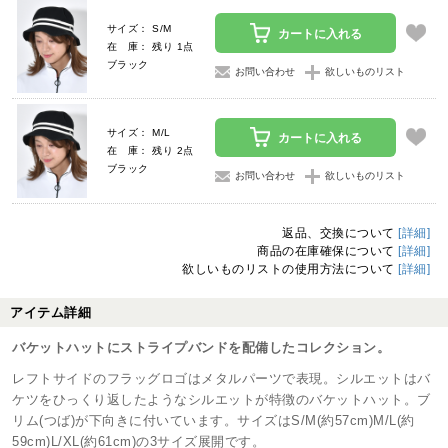
サイズ： S/M
カートに入れる
在 庫： 残り 1点
ブラック
お問い合わせ
欲しいものリスト
サイズ： M/L
カートに入れる
在 庫： 残り 2点
ブラック
お問い合わせ
欲しいものリスト
返品、交換について
[詳細]
商品の在庫確保について
[詳細]
欲しいものリストの使用方法について
[詳細]
アイテム詳細
バケットハットにストライプバンドを配備したコレクション。
レフトサイドのフラッグロゴはメタルパーツで表現。シルエットはバ
ケツをひっくり返したようなシルエットが特徴のバケットハット。ブ
リム(つば)が下向きに付いています。サイズはS/M(約57cm)M/L(約
59cm)L/XL(約61cm)の3サイズ展開です。