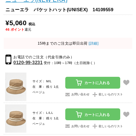
ニューエラ バケットハット(UNISEX) 14109559
¥5,060
税込
46
ポイント
還元
15時までのご注文は即日出荷
[詳細]
お電話でのご注文（代金引換のみ）
0120-99-3231
受付：10時～17時（土日祝除く）
サイズ： M/L
カートに入れる
在 庫： 残り 1点
ベージュ
お問い合わせ
欲しいものリスト
サイズ： L/LL
カートに入れる
在 庫： 残り 1点
ベージュ
お問い合わせ
欲しいものリスト