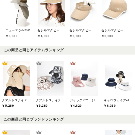
ニューエラ(NEW ERA)
セシルマクビーグリーン(CECIL McBEE green)
セシルマクビーグリーン(CECIL McBEE green)
セシルマクビーグリーン(CECIL McBEE green)
￥6,600
￥4,950
￥5,500
￥5,500
この商品と同じアイテムランキング
クアルトユナイテッド(CUARTO UNITED)
クアルトユナイテッド(CUARTO UNITED)
ジャックバニー(Jack Bunny)
キャロウェイ(Callaway)
￥5,280
￥5,280
￥4,620
￥6,380
この商品と同じブランドランキング