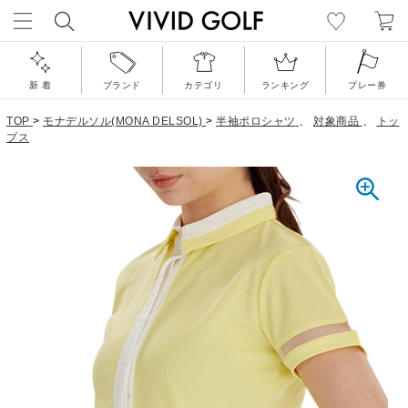
新 着
ブランド
カテゴリ
ランキング
プレー券
TOP
>
モナデルソル(MONA DELSOL)
>
半袖ポロシャツ
、
対象商品
、
トッ
プス