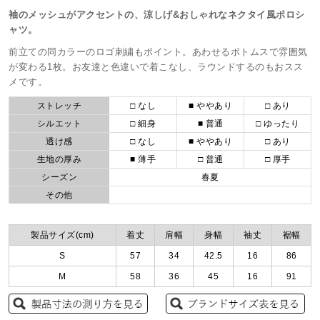
袖のメッシュがアクセントの、涼しげ&おしゃれなネクタイ風ポロシ
ャツ。
前立ての同カラーのロゴ刺繍もポイント。あわせるボトムスで雰囲気
が変わる1枚。お友達と色違いで着こなし、ラウンドするのもおスス
メです。
ストレッチ
□ なし
■ ややあり
□ あり
シルエット
□ 細身
■ 普通
□ ゆったり
透け感
□ なし
■ ややあり
□ あり
生地の厚み
■ 薄手
□ 普通
□ 厚手
シーズン
春夏
その他
製品サイズ(cm)
着丈
肩幅
身幅
袖丈
裾幅
S
57
34
42.5
16
86
M
58
36
45
16
91