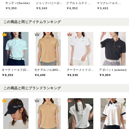
サンディ(Sandie)
ジャックバニー(Jack Bunny)
クアルトユナイテッド(CUARTO UNITED)
マリクレールスポール(marie claire sport)
￥5,390
￥9,240
￥6,952
￥3,432
この商品と同じアイテムランキング
モナデルソル(MONA DELSOL)
テーラーメイドゴルフ(TaylorMade Golf)
アダバット(adabat)
オーティーエフ(O.T.F)
￥4,400
￥6,930
￥9,900
￥8,250
この商品と同じブランドランキング