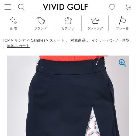
新 着
ブランド
カテゴリ
ランキング
プレー券
TOP
>
サンディ(Sandie)
>
スカート
、
対象商品
、
インナーパンツ一体型
、
無地スカート