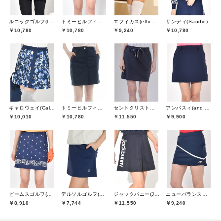
ルコックゴルフ(le coq GOLF)
トミーヒルフィガーゴルフ(TOMMY HILFIGER GOLF)
エフィカス(efficace)
サンディ(Sandie)
￥10,780
￥10,780
￥9,240
￥10,780
キャロウェイ(Callaway)
トミーヒルフィガーゴルフ(TOMMY HILFIGER GOLF)
セントクリストファーゴルフ(St.ChristopherGolf)
アンパスィ(and per se)
￥10,010
￥10,780
￥11,550
￥9,900
ビームスゴルフ(BEAMS GOLF)
デルソルゴルフ(DELSOL GOLF)
ジャックバニー(Jack Bunny)
ニューバランスゴルフ(New Balance Golf)
￥8,910
￥7,744
￥11,550
￥9,240