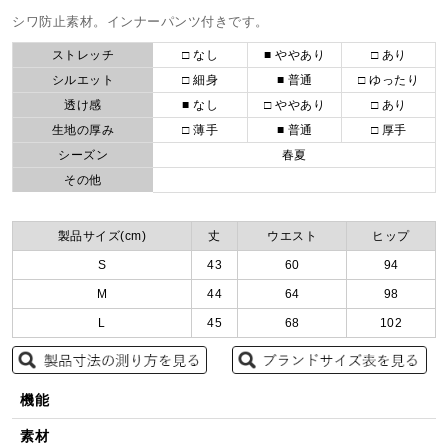
シワ防止素材。インナーパンツ付きです。
ストレッチ
□ なし
■ ややあり
□ あり
シルエット
□ 細身
■ 普通
□ ゆったり
透け感
■ なし
□ ややあり
□ あり
生地の厚み
□ 薄手
■ 普通
□ 厚手
シーズン
春夏
その他
製品サイズ(cm)
丈
ウエスト
ヒップ
S
43
60
94
M
44
64
98
L
45
68
102
機能
素材