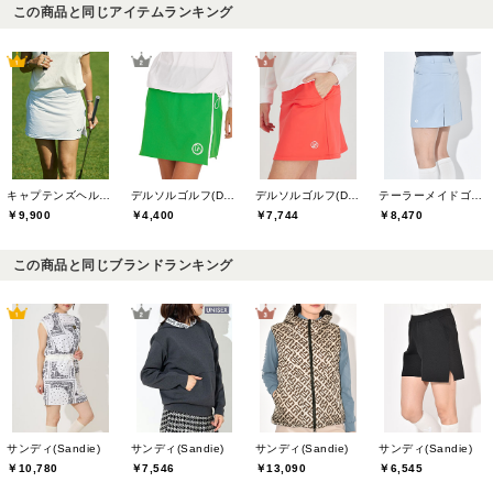
この商品と同じアイテムランキング
キャプテンズヘルムゴルフ(Captains Helm Golf)
デルソルゴルフ(DELSOL GOLF)
デルソルゴルフ(DELSOL GOLF)
テーラーメイドゴルフ(TaylorMade Golf)
￥9,900
￥4,400
￥7,744
￥8,470
この商品と同じブランドランキング
サンディ(Sandie)
サンディ(Sandie)
サンディ(Sandie)
サンディ(Sandie)
￥10,780
￥7,546
￥13,090
￥6,545