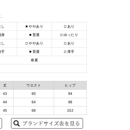
す。
なし
■ ややあり
□ あり
細身
■ 普通
□ ゆったり
なし
□ ややあり
□ あり
薄手
■ 普通
□ 厚手
春夏
丈
ウエスト
ヒップ
43
60
94
44
64
98
45
68
102