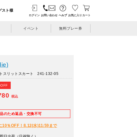
ゲスト様
ログイン
お問い合わせ
ヘルプ
お気に入り
カート
イベント
無料プレー券
ie)
リットスカート 241-132-05
%OFF
780
税込
E品のため返品・交換不可
％OFF！8.12(水)11:59まで
即日出荷（日祝除く）