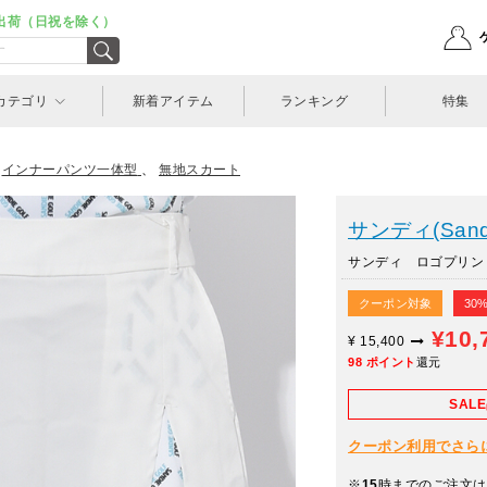
出荷（日祝を除く）
カテゴリ
新着アイテム
ランキング
特集
、
インナーパンツ一体型
、
無地スカート
サンディ(Sand
サンディ ロゴプリントス
クーポン対象
30
¥10,
¥
15,400
98
ポイント
還元
SAL
クーポン利用でさらに10
※
15
時までのご注文は