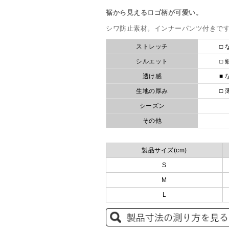
裾から見えるロゴ柄が可愛い。
シワ防止素材。インナーパンツ付きで
ストレッチ
□ 
シルエット
□ 
透け感
■ 
生地の厚み
□ 
シーズン
その他
製品サイズ(cm)
S
M
L