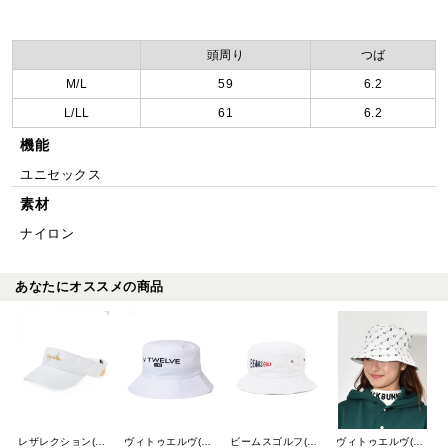
頭周り
つば
M/L
59
6.2
L/LL
61
6.2
機能
ユニセックス
素材
ナイロン
あなたにオススメの商品
レザレクション(Resurrection)
ヴィトゥエルヴ(V12)
ビームスゴルフ(BEAMS GOLF)
ヴィトゥエルヴ(V12)