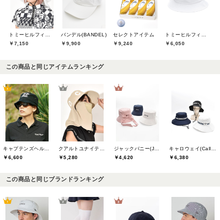
トミーヒルフィガーゴルフ(TOMMY HILFIGER GOLF)
バンデル(BANDEL)
セレクトアイテム
トミーヒルフィガーゴルフ(TOMMY HILFIGER GOLF)
￥7,150
￥9,900
￥9,240
￥6,050
この商品と同じアイテムランキング
キャプテンズヘルムゴルフ(Captains Helm Golf)
クアルトユナイテッド(CUARTO UNITED)
ジャックバニー(Jack Bunny)
キャロウェイ(Callaway)
￥6,600
￥5,280
￥4,620
￥6,380
この商品と同じブランドランキング