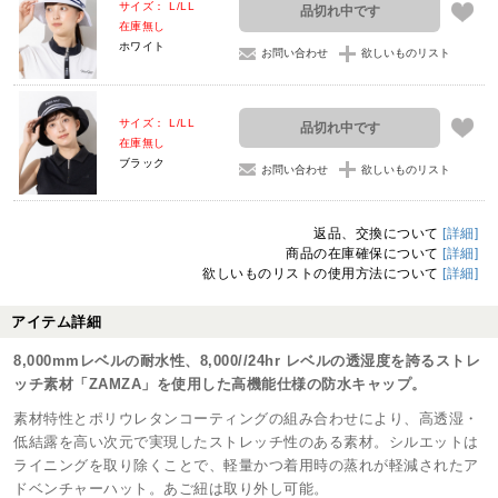
サイズ： L/LL
品切れ中です
在庫無し
ホワイト
お問い合わせ
欲しいものリスト
サイズ： L/LL
品切れ中です
在庫無し
ブラック
お問い合わせ
欲しいものリスト
返品、交換について
[詳細]
商品の在庫確保について
[詳細]
欲しいものリストの使用方法について
[詳細]
アイテム詳細
8,000mmレベルの耐水性、8,000//24hr レベルの透湿度を誇るストレ
ッチ素材「ZAMZA」を使用した高機能仕様の防水キャップ。
素材特性とポリウレタンコーティングの組み合わせにより、高透湿・
低結露を高い次元で実現したストレッチ性のある素材。シルエットは
ライニングを取り除くことで、軽量かつ着用時の蒸れが軽減されたア
ドベンチャーハット。あご紐は取り外し可能。