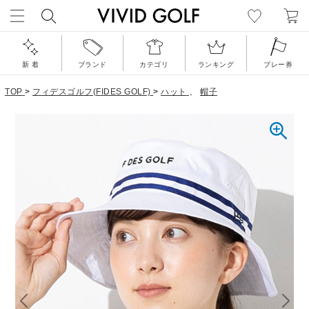
新 着
ブランド
カテゴリ
ランキング
プレー券
TOP
>
フィデスゴルフ(FIDES GOLF)
>
ハット
、
帽子