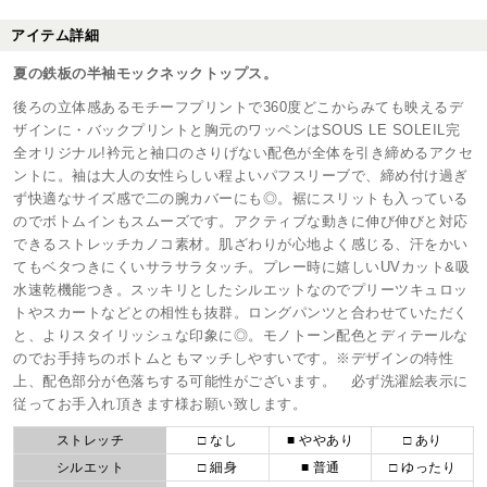
アイテム詳細
夏の鉄板の半袖モックネックトップス。
後ろの立体感あるモチーフプリントで360度どこからみても映えるデ
ザインに・バックプリントと胸元のワッペンはSOUS LE SOLEIL完
全オリジナル!衿元と袖口のさりげない配色が全体を引き締めるアクセ
ントに。袖は大人の女性らしい程よいパフスリーブで、締め付け過ぎ
ず快適なサイズ感で二の腕カバーにも◎。裾にスリットも入っている
のでボトムインもスムーズです。アクティブな動きに伸び伸びと対応
できるストレッチカノコ素材。肌ざわりが心地よく感じる、汗をかい
てもベタつきにくいサラサラタッチ。プレー時に嬉しいUVカット&吸
水速乾機能つき。スッキリとしたシルエットなのでプリーツキュロッ
トやスカートなどとの相性も抜群。ロングパンツと合わせていただく
と、よりスタイリッシュな印象に◎。モノトーン配色とディテールな
のでお手持ちのボトムともマッチしやすいです。※デザインの特性
上、配色部分が色落ちする可能性がございます。 必ず洗濯絵表示に
従ってお手入れ頂きます様お願い致します。
ストレッチ
□ なし
■ ややあり
□ あり
シルエット
□ 細身
■ 普通
□ ゆったり