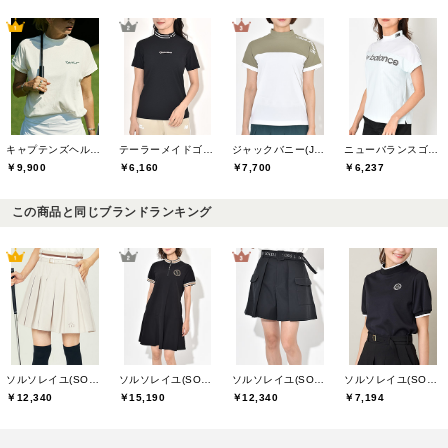
キャプテンズヘルムゴルフ(Captains Helm Golf)
テーラーメイドゴルフ(TaylorMade Golf)
ジャックバニー(Jack Bunny)
ニューバランスゴルフ(New Balance Golf)
￥9,900
￥6,160
￥7,700
￥6,237
この商品と同じブランドランキング
ソルソレイユ(SOUS LE SOLEIL)
ソルソレイユ(SOUS LE SOLEIL)
ソルソレイユ(SOUS LE SOLEIL)
ソルソレイユ(SOUS LE SOLEIL)
￥12,340
￥15,190
￥12,340
￥7,194