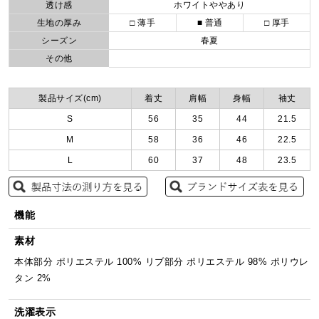
透け感
ホワイトややあり
生地の厚み
□ 薄手
■ 普通
□ 厚手
シーズン
春夏
その他
製品サイズ(cm)
着丈
肩幅
身幅
袖丈
S
56
35
44
21.5
M
58
36
46
22.5
L
60
37
48
23.5
機能
素材
本体部分 ポリエステル 100% リブ部分 ポリエステル 98% ポリウレ
タン 2%
洗濯表示