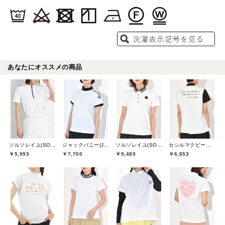
あなたにオススメの商品
ソルソレイユ(SOUS LE SOLEIL)
ジャックバニー(Jack Bunny)
ソルソレイユ(SOUS LE SOLEIL)
セシルマクビーグリーン(CECIL McBEE green)
￥5,993
￥7,700
￥9,489
￥6,853