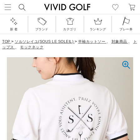
新 着
ブランド
カテゴリ
ランキング
プレー券
TOP
>
ソルソレイユ(SOUS LE SOLEIL)
>
半袖カットソー
、
対象商品
、
ト
ップス
、
モックネック