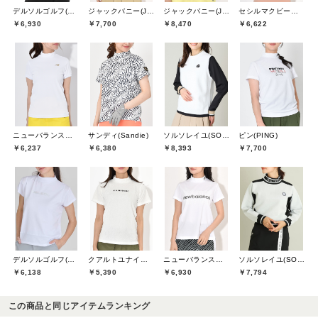
デルソルゴルフ(DELSOL GOLF)
ジャックバニー(Jack Bunny)
ジャックバニー(Jack Bunny)
セシルマクビーグリーン(CECIL McBEE green)
￥6,930
￥7,700
￥8,470
￥6,622
ニューバランスゴルフ(New Balance Golf)
サンディ(Sandie)
ソルソレイユ(SOUS LE SOLEIL)
ピン(PING)
￥6,237
￥6,380
￥8,393
￥7,700
デルソルゴルフ(DELSOL GOLF)
クアルトユナイテッド(CUARTO UNITED)
ニューバランスゴルフ(New Balance Golf)
ソルソレイユ(SOUS LE SOLEIL)
￥6,138
￥5,390
￥6,930
￥7,794
この商品と同じアイテムランキング