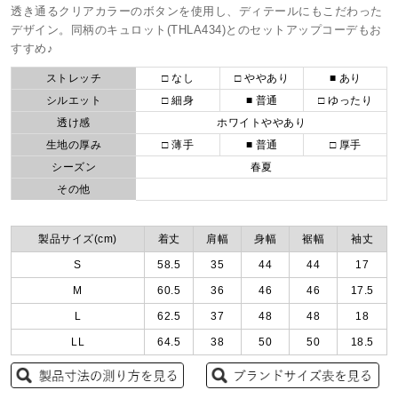
透き通るクリアカラーのボタンを使用し、ディテールにもこだわった
デザイン。同柄のキュロット(THLA434)とのセットアップコーデもお
すすめ♪
ストレッチ
□ なし
□ ややあり
■ あり
シルエット
□ 細身
■ 普通
□ ゆったり
透け感
ホワイトややあり
生地の厚み
□ 薄手
■ 普通
□ 厚手
シーズン
春夏
その他
製品サイズ(cm)
着丈
肩幅
身幅
裾幅
袖丈
S
58.5
35
44
44
17
M
60.5
36
46
46
17.5
L
62.5
37
48
48
18
LL
64.5
38
50
50
18.5