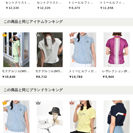
セントクリストファーゴルフ(St.ChristopherGolf)
セントクリストファーゴルフ(St.ChristopherGolf)
トミーヒルフィガーゴルフ(TOMMY HILFIGER GOLF)
トミーヒルフィガーゴルフ(TOMMY HILFIGER GOLF)
￥12,320
￥12,320
￥8,470
￥11,858
この商品と同じアイテムランキング
モナデルソル(MONA DELSOL)
モナデルソル(MONA DELSOL)
トミーヒルフィガーゴルフ(TOMMY HILFIGER GOLF)
レザレクション(Resurrection)
￥15,840
￥8,712
￥10,780
￥5,940
この商品と同じブランドランキング