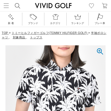
新 着
ブランド
カテゴリ
ランキング
プレー券
TOP
>
トミーヒルフィガーゴルフ(TOMMY HILFIGER GOLF)
>
半袖ポロシ
ャツ
、
対象商品
、
トップス