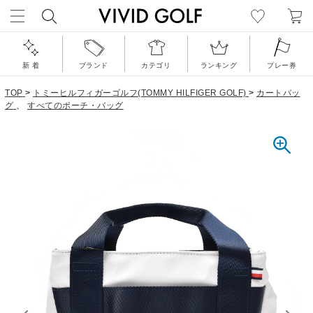
新 着
ブランド
カテゴリ
ランキング
プレー券
TOP
>
トミーヒルフィガーゴルフ(TOMMY HILFIGER GOLF)
>
カートバッ
グ
、
すべてのポーチ・バッグ