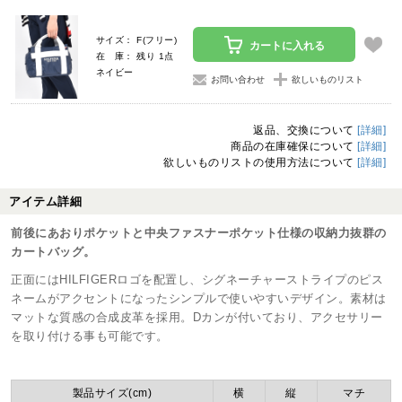
サイズ： F(フリー)
カートに入れる
在 庫： 残り 1点
ネイビー
お問い合わせ
欲しいものリスト
返品、交換について
[詳細]
商品の在庫確保について
[詳細]
欲しいものリストの使用方法について
[詳細]
アイテム詳細
前後にあおりポケットと中央ファスナーポケット仕様の収納力抜群の
カートバッグ。
正面にはHILFIGERロゴを配置し、シグネーチャーストライプのピス
ネームがアクセントになったシンプルで使いやすいデザイン。素材は
マットな質感の合成皮革を採用。Dカンが付いており、アクセサリー
を取り付ける事も可能です。
製品サイズ(cm)
横
縦
マチ