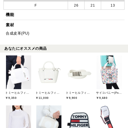
F
26
21
13
機能
素材
合成皮革(PU)
あなたにオススメの商品
トミーヒルフィガーゴルフ(TOMMY HILFIGER GOLF)
トミーヒルフィガーゴルフ(TOMMY HILFIGER GOLF)
トミーヒルフィガーゴルフ(TOMMY HILFIGER GOLF)
サイコバニー(Psycho Bunny)
￥9,350
￥11,000
￥9,900
￥9,680