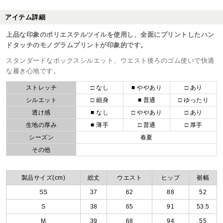
アイテム詳細
上品な印象のポリエステルツイルを使用し、全面にプリントしたハン
ドタッチのモノグラムプリントが印象的です。
スタンダードなボックスシルエット、ウエスト後ろのゴム使いで快適
な履き心地です。
ストレッチ
□ なし
■ ややあり
□ あり
シルエット
□ 細身
■ 普通
□ ゆったり
透け感
■ なし
□ ややあり
□ あり
生地の厚み
■ 薄手
□ 普通
□ 厚手
シーズン
春夏
その他
製品サイズ(cm)
総丈
ウエスト
ヒップ
裾幅
SS
37
62
88
52
S
38
65
91
53.5
M
39
68
94
55