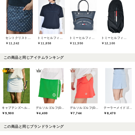
セントクリストファーゴルフ(St.ChristopherGolf)
トミーヒルフィガーゴルフ(TOMMY HILFIGER GOLF)
トミーヒルフィガーゴルフ(TOMMY HILFIGER GOLF)
トミーヒルフィガーゴルフ(TOMMY HILFIGER GOLF)
￥11,242
￥11,858
￥11,550
￥12,100
この商品と同じアイテムランキング
キャプテンズヘルムゴルフ(Captains Helm Golf)
デルソルゴルフ(DELSOL GOLF)
デルソルゴルフ(DELSOL GOLF)
テーラーメイドゴルフ(TaylorMade Golf)
￥9,900
￥4,400
￥7,744
￥8,470
この商品と同じブランドランキング