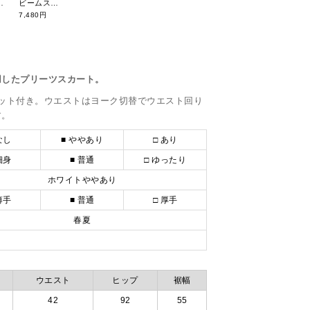
グ ダブルジッパー THMG4SBD
ビームスゴルフ クレリックコットンポロシャツ 83-02-0039-461
7,480円
用したプリーツスカート。
ット付き。ウエストはヨーク切替でウエスト回り
す。
なし
■ ややあり
□ あり
細身
■ 普通
□ ゆったり
ホワイトややあり
薄手
■ 普通
□ 厚手
春夏
ウエスト
ヒップ
裾幅
42
92
55