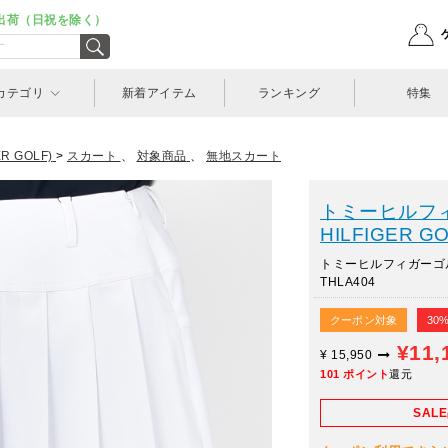
出荷（日祝を除く）
カテゴリ
新着アイテム
ランキング
特集
 GOLF)
>
スカート
、
対象商品
、
無地スカート
トミーヒルフィ
HILFIGER GO
トミーヒルフィガーゴ
THLA404
クーポン対象
30
¥11,
¥
15,950
101
ポイント
還元
SAL