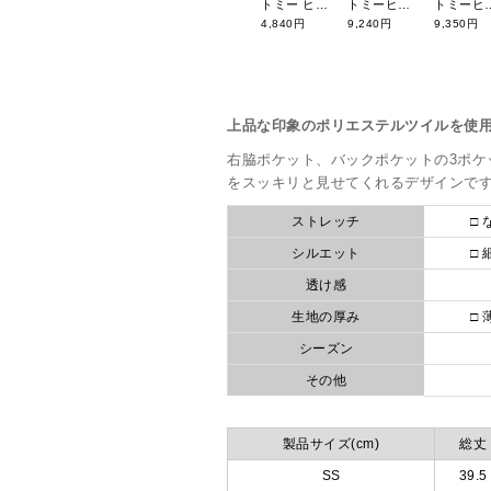
トミー ヒルフィガーゴルフ 【定番】フラッグサンバイザー(UNISEX) THMB4S22
トミーヒルフィガーゴルフ エンボスロゴジャカード 半袖モックシャツ THLA411
トミーヒルフィガーゴルフ ラウンドバッ
4,840円
9,240円
9,350円
上品な印象のポリエステルツイルを使
右脇ポケット、バックポケットの3ポケ
をスッキリと見せてくれるデザインで
ストレッチ
□ 
シルエット
□ 
透け感
生地の厚み
□ 
シーズン
その他
製品サイズ(cm)
総丈
SS
39.5