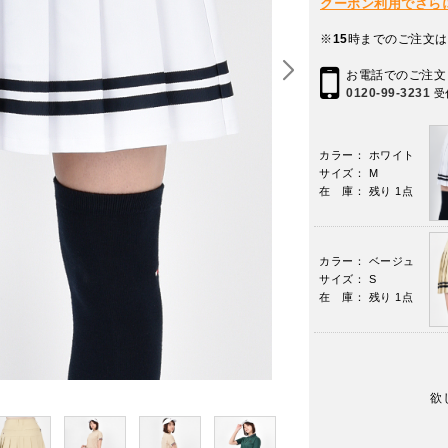
クーポン利用でさらに10
※
15
時までのご注文は
お電話でのご注文
0120-99-3231
受
カラー： ホワイト
サイズ： M
在 庫： 残り 1点
カラー： ベージュ
サイズ： S
在 庫： 残り 1点
欲