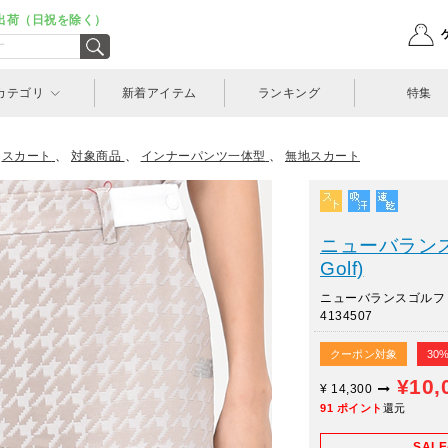
出荷（日祝を除く）
カテゴリ
新着アイテム
ランキング
特集
>
スカート
、
対象商品
、
インナーパンツ一体型
、
無地スカート
ニューバランスゴ
Golf)
ニューバランスゴルフ
4134507
クーポン対象
30
¥10,
¥
14,300
91
ポイント
還元
SAL