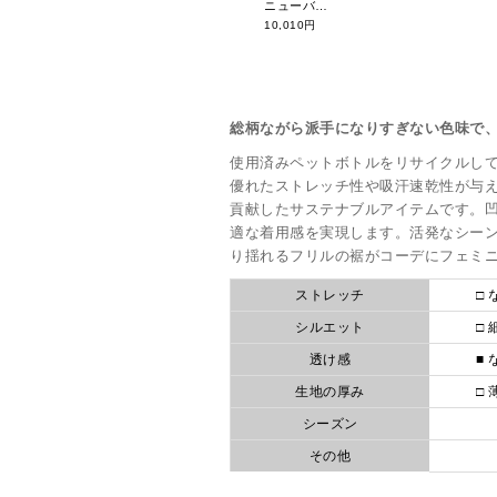
ニューバランスゴルフ ハーフジップニットベスト 012-4173502
10,010円
総柄ながら派手になりすぎない色味で
使用済みペットボトルをリサイクルし
優れたストレッチ性や吸汗速乾性が与
貢献したサステナブルアイテムです。
適な着用感を実現します。活発なシー
り揺れるフリルの裾がコーデにフェミ
ストレッチ
□ 
シルエット
□ 
透け感
■ 
生地の厚み
□ 
シーズン
その他