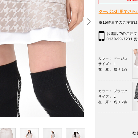
クーポン利用でさらに10
※
15
時までのご注文は
お電話でのご注文
0120-99-3231
受
カラー： ベージュ
サイズ： L
在 庫： 残り 1点
カラー： ブラック
サイズ： L
在 庫： 残り 2点
欲