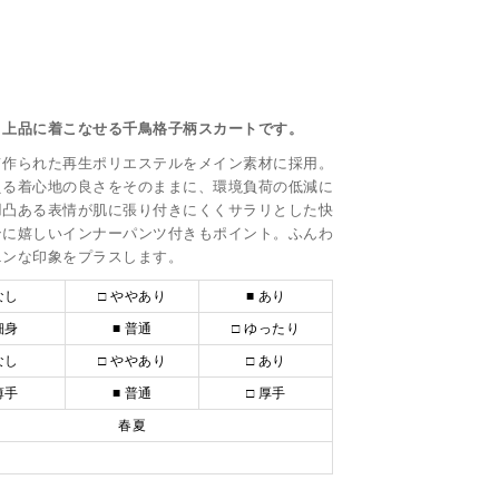
、上品に着こなせる千鳥格子柄スカートです。
て作られた再生ポリエステルをメイン素材に採用。
える着心地の良さをそのままに、環境負荷の低減に
凹凸ある表情が肌に張り付きにくくサラリとした快
ンに嬉しいインナーパンツ付きもポイント。ふんわ
ニンな印象をプラスします。
なし
□ ややあり
■ あり
細身
■ 普通
□ ゆったり
なし
□ ややあり
□ あり
薄手
■ 普通
□ 厚手
春夏