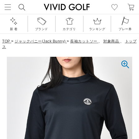
新 着
ブランド
カテゴリ
ランキング
プレー券
TOP
>
ジャックバニー(Jack Bunny)
>
長袖カットソー
、
対象商品
、
トップ
ス