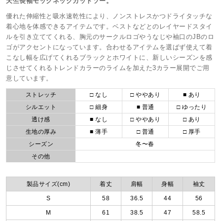
天竺長袖モックネックカットソー。
優れた伸縮性と吸水速乾性により、ノンストレスかつドライタッチな
着心地を体感できるアイテムです。ベストなどとのレイヤードスタイ
ルを引き立ててくれる、胸元のサークルロゴやうなじや袖口のJBのロ
ゴがアクセントになっています。合わせるアイテムを選ばず使えて着
こなし幅を広げてくれるブラックとホワイトに、新しいシーズンを感
じさせてくれるトレンドカラーのライムを加えた3カラー展開でご用
意しています。
ストレッチ
□ なし
□ ややあり
■ あり
シルエット
□ 細身
■ 普通
□ ゆったり
透け感
■ なし
□ ややあり
□ あり
生地の厚み
■ 薄手
□ 普通
□ 厚手
シーズン
冬〜春
その他
製品サイズ(cm)
着丈
肩幅
身幅
袖丈
S
58
36.5
44
56
M
61
38.5
47
58.5