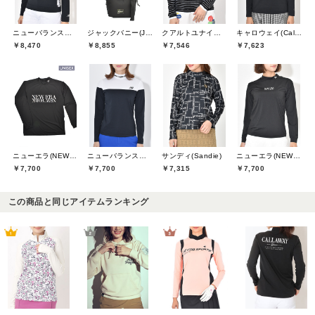
ニューバランスゴルフ(New Balance Golf)
ジャックバニー(Jack Bunny)
クアルトユナイテッド(CUARTO UNITED)
キャロウェイ(Callaway)
￥8,470
￥8,855
￥7,546
￥7,623
ニューエラ(NEW ERA)
ニューバランスゴルフ(New Balance Golf)
サンディ(Sandie)
ニューエラ(NEW ERA)
￥7,700
￥7,700
￥7,315
￥7,700
この商品と同じアイテムランキング