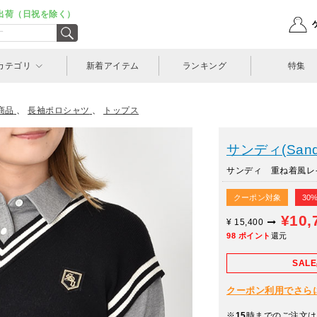
出荷（日祝を除く）
カテゴリ
新着アイテム
ランキング
特集
商品
、
長袖ポロシャツ
、
トップス
サンディ(Sand
サンディ 重ね着風レイヤ
クーポン対象
30
¥10,
¥
15,400
98
ポイント
還元
SAL
クーポン利用でさらに10
※
15
時までのご注文は