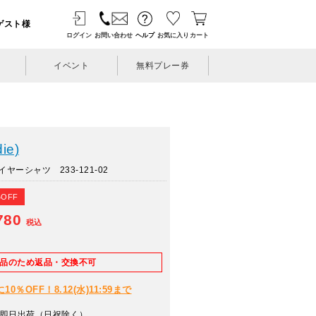
ゲスト様
ログイン
お問い合わせ
ヘルプ
お気に入り
カート
イベント
無料プレー券
ie)
ーシャツ 233-121-02
%OFF
780
税込
E品のため返品・交換不可
％OFF！8.12(水)11:59まで
即日出荷（日祝除く）