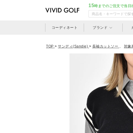
15
時までのご注文で当日
コーディネート
ブランド
TOP
>
サンディ(Sandie)
>
長袖カットソー
、
対象