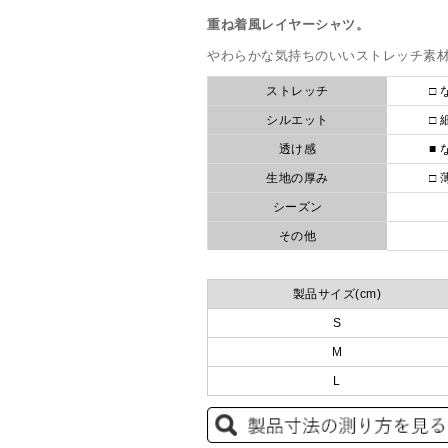
重ね着風レイヤーシャツ。
やわらかな気持ちのいいストレッチ素
ストレッチ
□ 
シルエット
□ 
透け感
■ 
生地の厚み
□ 
シーズン
その他
製品サイズ(cm)
S
M
L