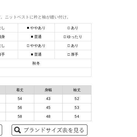
材。ニットベストに衿と袖が縫い付け。
なし
■ ややあり
□ あり
細身
■ 普通
□ ゆったり
なし
□ ややあり
□ あり
薄手
■ 普通
□ 厚手
秋冬
着丈
身幅
袖丈
54
43
52
56
45
53
58
48
54