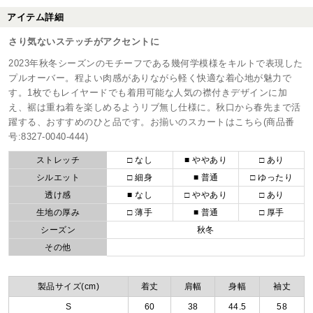
アイテム詳細
さり気ないステッチがアクセントに
2023年秋冬シーズンのモチーフである幾何学模様をキルトで表現した
プルオーバー。程よい肉感がありながら軽く快適な着心地が魅力で
す。1枚でもレイヤードでも着用可能な人気の襟付きデザインに加
え、裾は重ね着を楽しめるようリブ無し仕様に。秋口から春先まで活
躍する、おすすめのひと品です。お揃いのスカートはこちら(商品番
号:8327-0040-444)
ストレッチ
□ なし
■ ややあり
□ あり
シルエット
□ 細身
■ 普通
□ ゆったり
透け感
■ なし
□ ややあり
□ あり
生地の厚み
□ 薄手
■ 普通
□ 厚手
シーズン
秋冬
その他
製品サイズ(cm)
着丈
肩幅
身幅
袖丈
S
60
38
44.5
58