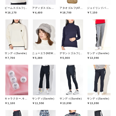
ビームスゴルフ(BEAMS GOLF)
アディダスゴルフ(adidas golf)
アタオゴルフ(ATAOGOLF)
ジェイリンドバーグ(J.LINDEBERG)
￥16,170
￥4,400
￥18,700
￥7,150
サンディ(Sandie)
ニューエラ(NEW ERA)
デサントゴルフ(DESCENTE GOLF)
サンディ(Sandie)
￥7,700
￥5,280
￥5,000
￥13,090
キャラクター,キャスコ(Kasco)
サンディ(Sandie)
サンディ(Sandie)
サンディ(Sandie)
￥1,100
￥11,550
￥13,090
￥13,090