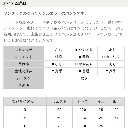
アイテム詳細
ワンタックのゆったりシルエットのパンツです。
トラッド感あるチェック柄が秋冬ゴルフコーデにぴったり。動きやす
いストレッチ素材でウエスト後ろ部分はゴムになっているのでラクに
着用頂けます。上品な仕上がりでゴルフはモチロン、タウンウェアと
してもお洒落なアイテムです。
ストレッチ
□ なし
■ ややあり
□ あり
シルエット
□ 細身
■ 普通
□ ゆったり
透け感
■ なし
□ ややあり
□ あり
生地の厚み
□ 薄手
■ 普通
□ 厚手
シーズン
秋冬
その他
製品サイズ(cm)
ウエスト
ヒップ
股上
股下
S
65
100
29
66
M
69
104
29
67
L
73
108
29
68