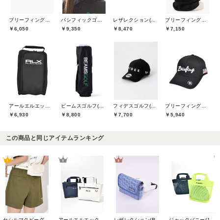
ブリーフィングゴルフ(BRIEFING GOLF)
パシフィックゴルフクラブ(Pacific GOLF CLUB)
レザレクション(Resurrection)
ブリーフィングゴルフ(BRIEFING GOLF)
￥6,050
￥9,350
￥8,470
￥7,150
アールエルエックスゴルフ(RLX GOLF)
ビームスゴルフ(BEAMS GOLF)
フィデスゴルフ(FIDES GOLF)
ブリーフィングゴルフ(BRIEFING GOLF)
￥6,930
￥8,800
￥7,700
￥5,940
この商品と同じアイテムランキング
セシルマクビーグリーン(CECIL McBEE green)
アールエルエックスゴルフ(RLX GOLF)
レザレクション(Resurrection)
ジャックバニー(Jack Bunny)