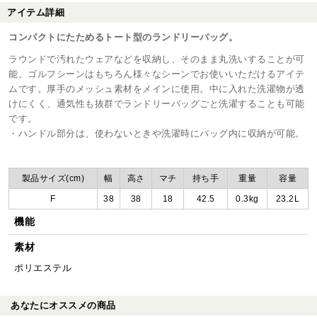
アイテム詳細
コンパクトにたためるトート型のランドリーバッグ。
ラウンドで汚れたウェアなどを収納し、そのまま丸洗いすることが可
能。ゴルフシーンはもちろん様々なシーンでお使いいただけるアイテ
ムです。厚手のメッシュ素材をメインに使用。中に入れた洗濯物が透
けにくく、通気性も抜群でランドリーバッグごと洗濯することも可能
です。
・ハンドル部分は、使わないときや洗濯時にバッグ内に収納が可能。
製品サイズ(cm)
幅
高さ
マチ
持ち手
重量
容量
F
38
38
18
42.5
0.3kg
23.2L
機能
素材
ポリエステル
あなたにオススメの商品