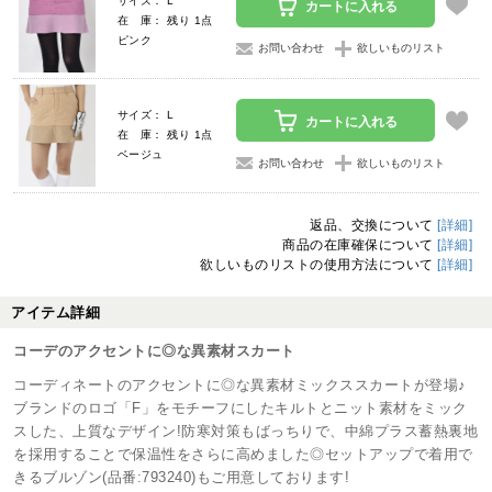
サイズ： L
カートに入れる
在 庫： 残り 1点
ピンク
お問い合わせ
欲しいものリスト
サイズ： L
カートに入れる
在 庫： 残り 1点
ベージュ
お問い合わせ
欲しいものリスト
返品、交換について
[詳細]
商品の在庫確保について
[詳細]
欲しいものリストの使用方法について
[詳細]
アイテム詳細
コーデのアクセントに◎な異素材スカート
コーディネートのアクセントに◎な異素材ミックススカートが登場♪
ブランドのロゴ「F」をモチーフにしたキルトとニット素材をミック
スした、上質なデザイン!防寒対策もばっちりで、中綿プラス蓄熱裏地
を採用することで保温性をさらに高めました◎セットアップで着用で
きるブルゾン(品番:793240)もご用意しております!