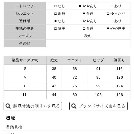
ストレッチ
□ なし
■ ややあり
□ あり
シルエット
□ 細身
■ 普通
□ ゆったり
透け感
■ なし
□ ややあり
□ あり
生地の厚み
□ 薄手
□ 普通
■ やや厚手
シーズン
秋冬
その他
製品サイズ(cm)
総丈
ウエスト
ヒップ
裾回り
S
38
68
91
116
M
40
72
95
120
L
42
76
99
124
LL
44
80
103
128
機能
蓄熱裏地