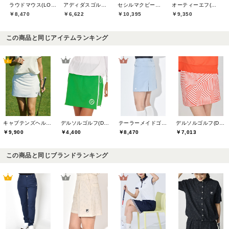
ラウドマウス(LOUDMOUTH)
アディダスゴルフ(adidas golf)
セシルマクビーグリーン(CECIL McBEE green)
オーティーエフ(O.T.F)
￥8,470
￥6,622
￥10,395
￥9,350
この商品と同じアイテムランキング
キャプテンズヘルムゴルフ(Captains Helm Golf)
デルソルゴルフ(DELSOL GOLF)
テーラーメイドゴルフ(TaylorMade Golf)
デルソルゴルフ(DELSOL GOLF)
￥9,900
￥4,400
￥8,470
￥7,013
この商品と同じブランドランキング