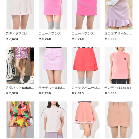
アディダスゴルフ(adidas golf)
ニューバランスゴルフ(New Balance Golf)
ニューバランスゴルフ(New Balance Golf)
ココエアリー(coco airy)
￥7,623
￥9,240
￥9,240
￥3,000
アダバット(adabat)
モナデルソル(MONA DELSOL)
ジャックバニー(Jack Bunny)
サンディ(Sandie)
￥7,920
￥2,200
￥7,315
￥5,390