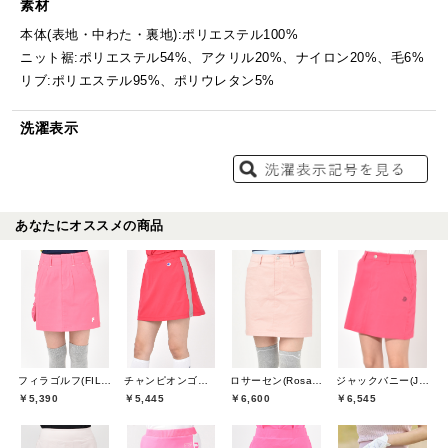
素材
本体(表地・中わた・裏地):ポリエステル100%
ニット裾:ポリエステル54%、アクリル20%、ナイロン20%、毛6%
リブ:ポリエステル95%、ポリウレタン5%
洗濯表示
あなたにオススメの商品
フィラゴルフ(FILA GOLF)
チャンピオンゴルフ(Champion GOLF)
ロサーセン(Rosasen)
ジャックバニー(Jack Bunny)
￥5,390
￥5,445
￥6,600
￥6,545