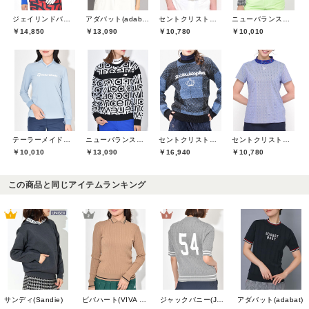
ジェイリンドバーグ(J.LINDEBERG)
アダバット(adabat)
セントクリストファーゴルフ(St.ChristopherGolf)
ニューバランスゴルフ(New Balance Golf)
￥14,850
￥13,090
￥10,780
￥10,010
テーラーメイドゴルフ(TaylorMade Golf)
ニューバランスゴルフ(New Balance Golf)
セントクリストファーゴルフ(St.ChristopherGolf)
セントクリストファーゴルフ(St.ChristopherGolf)
￥10,010
￥13,090
￥16,940
￥10,780
この商品と同じアイテムランキング
サンディ(Sandie)
ビバハート(VIVA HEART)
ジャックバニー(Jack Bunny)
アダバット(adabat)