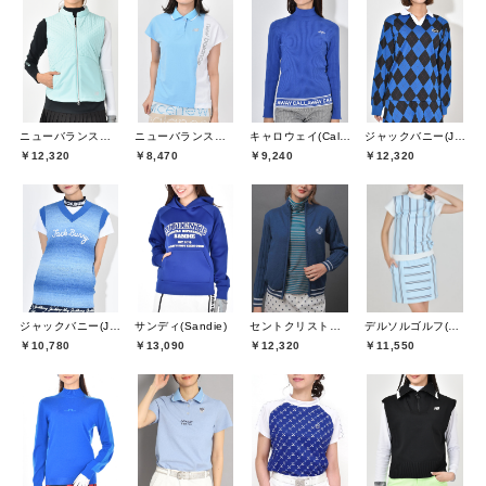
ニューバランスゴルフ(New Balance Golf)
ニューバランスゴルフ(New Balance Golf)
キャロウェイ(Callaway)
ジャックバニー(Jack Bunny)
￥12,320
￥8,470
￥9,240
￥12,320
ジャックバニー(Jack Bunny)
サンディ(Sandie)
セントクリストファーゴルフ(St.ChristopherGolf)
デルソルゴルフ(DELSOL GOLF)
￥10,780
￥13,090
￥12,320
￥11,550