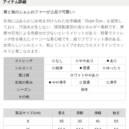
アイテム詳細
襟と袖のふゎふわファーが上品で可愛い♪
生地にはあらかじめ色を付けられた化学繊維「Dope Dye」を使用し
ており、汚染水が生じない、環境配慮型の省エネルギー素材です。摩
擦や日光による色褪せが少ないというメリットがあり、軽量でストレ
ッチ性を備えたイージーな着心地です。縦リブでフィット感のある、
女性らしいシルエット。程よくシェイプされたウエストラインでスッ
キリと着こなせます。
ストレッチ
□ なし
□ ややあり
■ あり
シルエット
□ 細身
■ 普通
□ ゆったり
透け感
ホワイトややあり
生地の厚み
■ やや薄手
□ 普通
□ 厚手
シーズン
秋冬
その他
製品サイズ(cm)
着丈
肩幅
身幅
袖丈
S
55
33
41
55