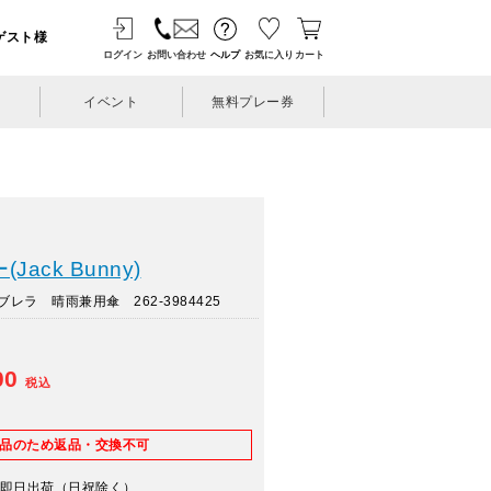
ゲスト様
ログイン
お問い合わせ
ヘルプ
お気に入り
カート
イベント
無料プレー券
ack Bunny)
ラ 晴雨兼用傘 262-3984425
00
税込
E品のため返品・交換不可
即日出荷（日祝除く）