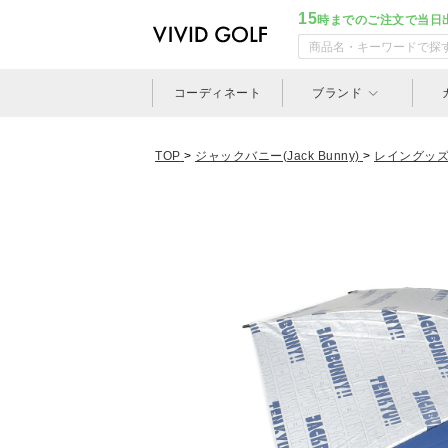
15
時までのご注文で当日
コーディネート
ブランド
TOP
>
ジャックバニー(Jack Bunny)
>
レイングッ