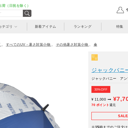
出荷（日祝を除く）
カテゴリ
新着アイテム
ランキング
特集
ズ
、
すべてのUV・暑さ対策小物
、
その他暑さ対策小物
、
傘
ジャックバニー(J
ジャックバニー アンブレ
30%OFF
¥7,7
¥
11,000
70
ポイント
還元
SAL
※
15
時までのご注文は