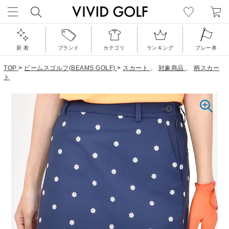
新 着
ブランド
カテゴリ
ランキング
プレー券
TOP
>
ビームスゴルフ(BEAMS GOLF)
>
スカート
、
対象商品
、
柄スカー
ト