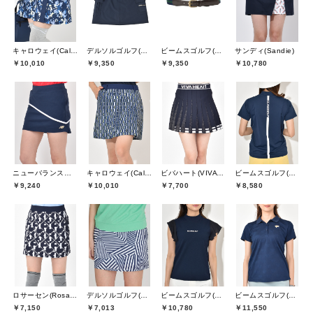
キャロウェイ(Callaway)
デルソルゴルフ(DELSOL GOLF)
ビームスゴルフ(BEAMS GOLF)
サンディ(Sandie)
￥10,010
￥9,350
￥9,350
￥10,780
ニューバランスゴルフ(New Balance Golf)
キャロウェイ(Callaway)
ビバハート(VIVA HEART)
ビームスゴルフ(BEAMS GOLF)
￥9,240
￥10,010
￥7,700
￥8,580
ロサーセン(Rosasen)
デルソルゴルフ(DELSOL GOLF)
ビームスゴルフ(BEAMS GOLF)
ビームスゴルフ(BEAMS GOLF)
￥7,150
￥7,013
￥10,780
￥11,550