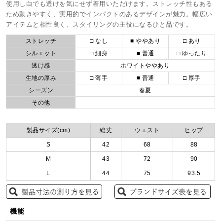
使用し白でも透けを気にせず着用いただけます。ストレッチ性もある
ため動きやすく、実用的でインパクトのあるデザインが魅力。幅広い
アイテムと相性良く、スタイリングの主役になるひと品です。
ストレッチ
□ なし
■ ややあり
□ あり
シルエット
□ 細身
■ 普通
□ ゆったり
透け感
ホワイトややあり
生地の厚み
□ 薄手
■ 普通
□ 厚手
シーズン
春夏
その他
製品サイズ(cm)
総丈
ウエスト
ヒップ
S
42
68
88
M
43
72
90
L
44
75
93.5
機能