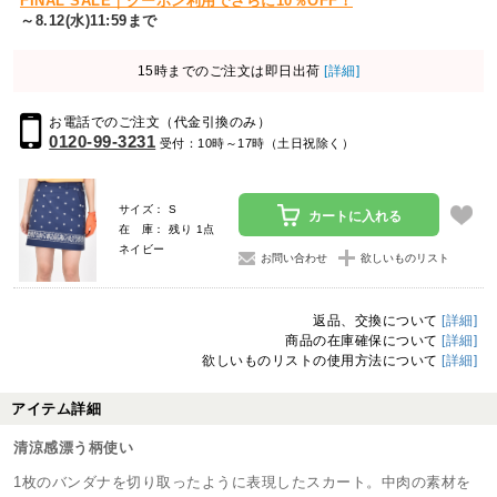
FINAL SALE｜クーポン利用でさらに10％OFF！
～8.12(水)11:59まで
15時までのご注文は即日出荷
[詳細]
お電話でのご注文（代金引換のみ）
0120-99-3231
受付：10時～17時（土日祝除く）
サイズ： S
カートに入れる
在 庫： 残り 1点
ネイビー
お問い合わせ
欲しいものリスト
返品、交換について
[詳細]
商品の在庫確保について
[詳細]
欲しいものリストの使用方法について
[詳細]
アイテム詳細
清涼感漂う柄使い
1枚のバンダナを切り取ったように表現したスカート。中肉の素材を