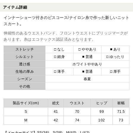
アイテム詳細
インナーショーツ付きのビスコース/ナイロン糸で作った新しいニット
スカート。
伸縮性のあるウエストバンド、フロントウエストにブリッジマークが
あります。糸はエコテックス認証済みとなります。
ストレッチ
□ なし
□ ややあり
■ あり
シルエット
□ 細身
■ 普通
□ ゆったり
透け感
ホワイトややあり
生地の厚み
□ 薄手
■ 普通
□ 厚手
シーズン
春夏
その他
製品サイズ(cm)
総丈
ウエスト
ヒップ
裾幅
S
41
70
99
71.5
M
42
74
102
73
【メーカーサイズ】SS(36)、S(38)、M(40)、L(42)