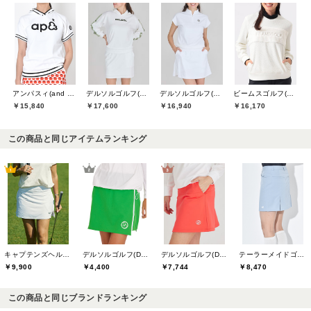
アンパスィ(and per se)
デルソルゴルフ(DELSOL GOLF)
デルソルゴルフ(DELSOL GOLF)
ビームスゴルフ(BEAMS GOLF)
￥15,840
￥17,600
￥16,940
￥16,170
この商品と同じアイテムランキング
キャプテンズヘルムゴルフ(Captains Helm Golf)
デルソルゴルフ(DELSOL GOLF)
デルソルゴルフ(DELSOL GOLF)
テーラーメイドゴルフ(TaylorMade Golf)
￥9,900
￥4,400
￥7,744
￥8,470
この商品と同じブランドランキング