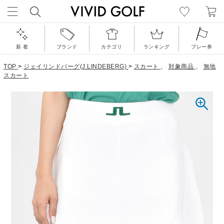
新 着
ブランド
カテゴリ
ランキング
プレー券
TOP
>
ジェイリンドバーグ(J.LINDEBERG)
>
スカート
、
対象商品
、
無地
スカート