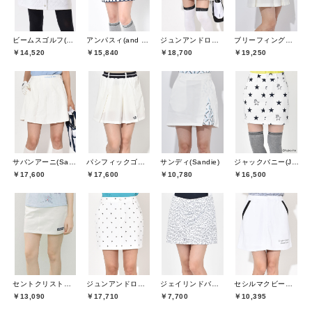
ビームスゴルフ(BEAMS GOLF)
アンパスィ(and per se)
ジュンアンドロペ(JUN&ROPE)
ブリーフィングゴルフ(BRIEFING GOLF)
￥14,520
￥15,840
￥18,700
￥19,250
サバンアーニ(SaVaNNI aaNI)
パシフィックゴルフクラブ(Pacific GOLF CLUB)
サンディ(Sandie)
ジャックバニー(Jack Bunny)
￥17,600
￥17,600
￥10,780
￥16,500
セントクリストファーゴルフ(St.ChristopherGolf)
ジュンアンドロペ(JUN&ROPE)
ジェイリンドバーグ(J.LINDEBERG)
セシルマクビーグリーン(CECIL McBEE green)
￥13,090
￥17,710
￥7,700
￥10,395