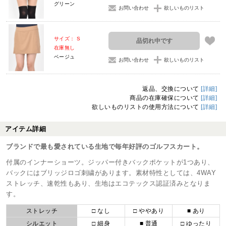
グリーン
お問い合わせ
欲しいものリスト
サイズ： S
品切れ中です
在庫無し
ベージュ
お問い合わせ
欲しいものリスト
返品、交換について
[詳細]
商品の在庫確保について
[詳細]
欲しいものリストの使用方法について
[詳細]
アイテム詳細
ブランドで最も愛されている生地で毎年好評のゴルフスカート。
付属のインナーショーツ。ジッパー付きバックポケットが1つあり、
バックにはブリッジロゴ刺繍があります。素材特性としては、4WAY
ストレッチ、速乾性もあり、生地はエコテックス認証済みとなりま
す。
ストレッチ
□ なし
□ ややあり
■ あり
シルエット
□ 細身
■ 普通
□ ゆったり