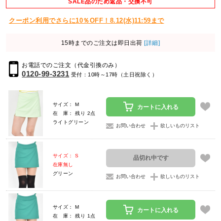
SALE品のため返品・交換不可
クーポン利用でさらに10％OFF！8.12(水)11:59まで
15時までのご注文は即日出荷
[詳細]
お電話でのご注文（代金引換のみ）
0120-99-3231
受付：10時～17時（土日祝除く）
サイズ： M
カートに入れる
在 庫： 残り 2点
ライトグリーン
お問い合わせ
欲しいものリスト
サイズ： S
品切れ中です
在庫無し
グリーン
お問い合わせ
欲しいものリスト
サイズ： M
カートに入れる
在 庫： 残り 1点