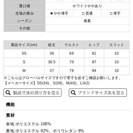
透け感
ホワイトややあり
生地の厚み
■ やや薄手
□ 普通
□ 厚手
シーズン
春夏
その他
製品サイズ(cm)
総丈
ウエスト
ヒップ
スリット
SS
36
66
81
10
S
36.5
70
87
10
M
37
76
94
10
※こちらはグローバルサイズですので実寸を必ずご確認お願いします。
【メーカーサイズ】SS(36)、S(38)、M(40)、L(42)
機能
素材
表地:ポリエステル 100%
裏地:ポリエステル 92%、ポリウレタン 8%