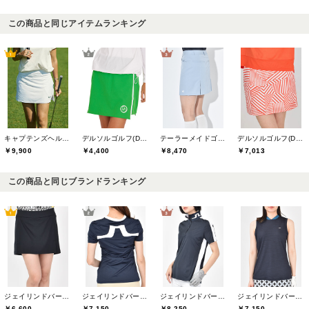
この商品と同じアイテムランキング
キャプテンズヘルムゴルフ(Captains Helm Golf)
デルソルゴルフ(DELSOL GOLF)
テーラーメイドゴルフ(TaylorMade Golf)
デルソルゴルフ(DELSOL GOLF)
￥9,900
￥4,400
￥8,470
￥7,013
この商品と同じブランドランキング
ジェイリンドバーグ(J.LINDEBERG)
ジェイリンドバーグ(J.LINDEBERG)
ジェイリンドバーグ(J.LINDEBERG)
ジェイリンドバーグ(J.LINDEBERG)
￥6,600
￥7,150
￥8,250
￥7,150