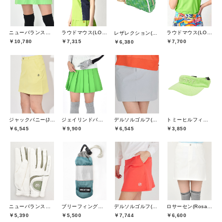
ニューバランスゴルフ(New Balance Golf)
ラウドマウス(LOUDMOUTH)
ラウドマウス(LOUDMOUTH)
レザレクション(Resurrection)
￥10,780
￥7,315
￥7,700
￥6,380
ジャックバニー(Jack Bunny)
ジェイリンドバーグ(J.LINDEBERG)
デルソルゴルフ(DELSOL GOLF)
トミーヒルフィガーゴルフ(TOMMY HILFIGER GOLF)
￥6,545
￥9,900
￥6,545
￥3,850
ニューバランスゴルフ(New Balance Golf)
ブリーフィングゴルフ(BRIEFING GOLF)
デルソルゴルフ(DELSOL GOLF)
ロサーセン(Rosasen)
￥5,390
￥5,500
￥7,744
￥6,600