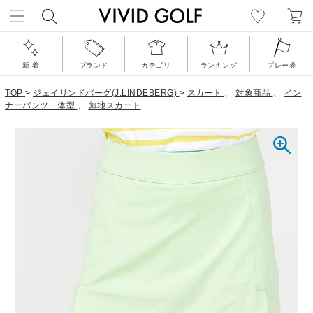
新 着
ブランド
カテゴリ
ランキング
プレー券
TOP
>
ジェイリンドバーグ(J.LINDEBERG)
>
スカート
、
対象商品
、
イン
ナーパンツ一体型
、
無地スカート