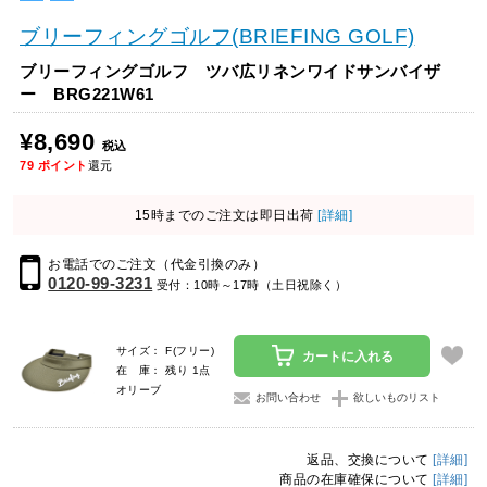
ブリーフィングゴルフ(BRIEFING GOLF)
ブリーフィングゴルフ ツバ広リネンワイドサンバイザ
ー BRG221W61
¥8,690
税込
79
ポイント
還元
15時までのご注文は即日出荷
[詳細]
お電話でのご注文（代金引換のみ）
0120-99-3231
受付：10時～17時（土日祝除く）
サイズ： F(フリー)
カートに入れる
在 庫： 残り 1点
オリーブ
お問い合わせ
欲しいものリスト
返品、交換について
[詳細]
商品の在庫確保について
[詳細]