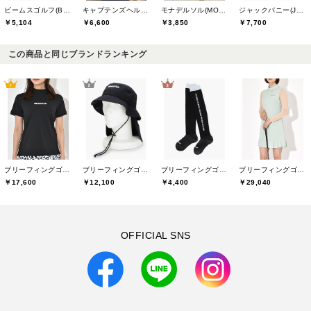
ビームスゴルフ(BEAMS GOLF)
キャプテンズヘルムゴルフ(Captains Helm Golf)
モナデルソル(MONA DELSOL)
ジャックバニー(Jack Bunny)
￥5,104
￥6,600
￥3,850
￥7,700
この商品と同じブランドランキング
ブリーフィングゴルフ(BRIEFING GOLF)
ブリーフィングゴルフ(BRIEFING GOLF)
ブリーフィングゴルフ(BRIEFING GOLF)
ブリーフィングゴルフ(BRIEFING GOLF)
￥12,100
￥4,400
￥29,040
￥17,600
OFFICIAL SNS