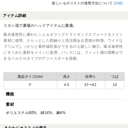
欲しいものリストの使用方法について
[詳細]
アイテム詳細
リネン混で夏場のヘッドアイテムに最適。
吸水速乾性に優れたシェルタリングドライオックスフォードをメイン
素材に使用。さらっとした肌触りと清涼感ある質感が特徴。ワイドな
ブリムでしっかりと紫外線対策ができるのも嬉しい魅力。吸水速乾性
にすぐれた素材をメインに使用。バックには、フィット感の調整がで
きるベルクロタイプのアジャスターを搭載。
製品サイズ(cm)
高さ
頭周り
つば
F
4.5
57〜61
10
機能
素材
ポリエステル80%、綿14%、麻6%
あなたにオススメの商品