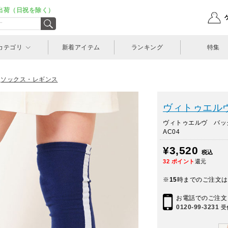
出荷（日祝を除く）
カテゴリ
新着アイテム
ランキング
特集
、
ソックス・レギンス
ヴィトゥエルヴ(
ヴィトゥエルヴ バッグ
AC04
¥3,520
税込
32
ポイント
還元
※
15
時までのご注文は
お電話でのご注文
0120-99-3231
受