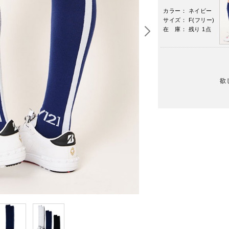
カラー： ネイビー
サイズ： F(フリー)
在 庫： 残り 1点
欲