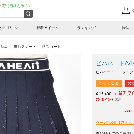
出荷（日祝を除く）
カテゴリ
新着アイテム
ランキング
特集
象商品
、
無地スカート
、
柄スカート
ビバハート(VIV
ビバハート ニットプリ
クーポン対象
50
¥7,7
¥
15,400
70
ポイント
還元
SAL
クーポン利用でさらに10
※
15
時までのご注文は