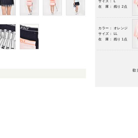
サイズ： L
在 庫： 残り 2点
カラー： オレンジ
サイズ： LL
在 庫： 残り 1点
欲