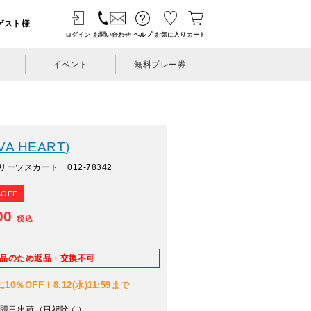
ゲスト様
ログイン
お問い合わせ
ヘルプ
お気に入り
カート
イベント
無料プレー券
A HEART)
ーツスカート 012-78342
%OFF
00
税込
E品のため返品・交換不可
％OFF！8.12(水)11:59まで
即日出荷（日祝除く）