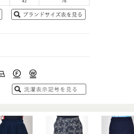
42
76