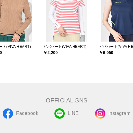
ト(VIVA HEART)
ビバハート(VIVA HEART)
ビバハート(VIVA HE
0
￥2,200
￥6,050
OFFICIAL SNS
Facebook
LINE
Instagram