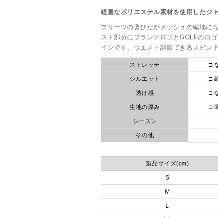
軽量なポリエステル素材を使用したジ
プリーツの奥ひだがメッシュの編地に
スト部分にブランドロゴとGOLFのロ
インです。ウエスト調節できるスピン
ストレッチ
□ 
シルエット
□ 
透け感
□ 
生地の厚み
□ 
シーズン
その他
製品サイズ(cm)
S
M
L