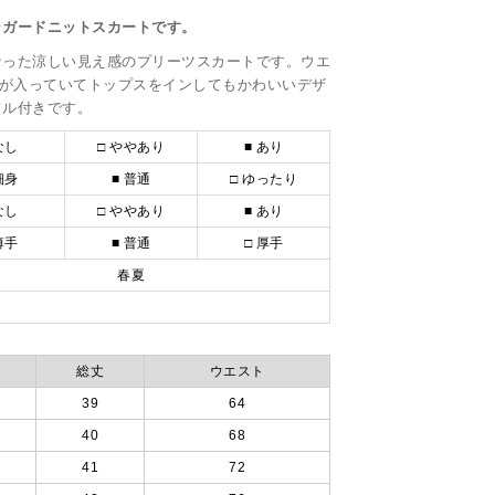
ャガードニットスカートです。
なった涼しい見え感のプリーツスカートです。ウエ
ゴが入っていてトップスをインしてもかわいいデザ
ドル付きです。
なし
□ ややあり
■ あり
細身
■ 普通
□ ゆったり
なし
□ ややあり
■ あり
薄手
■ 普通
□ 厚手
春夏
総丈
ウエスト
39
64
40
68
41
72