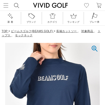
新 着
ブランド
カテゴリ
ランキング
プレー券
TOP
>
ビームスゴルフ(BEAMS GOLF)
>
長袖カットソー
、
対象商品
、
ト
ップス
、
モックネック