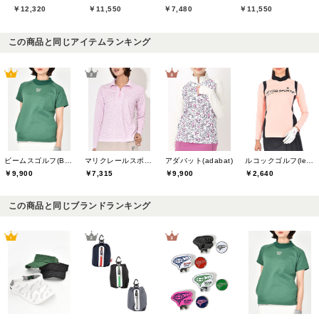
￥12,320
￥11,550
￥7,480
￥11,550
この商品と同じアイテムランキング
ビームスゴルフ(BEAMS GOLF)
マリクレールスポール(marie claire sport)
アダバット(adabat)
ルコックゴルフ(le coq GOLF)
￥9,900
￥7,315
￥9,900
￥2,640
この商品と同じブランドランキング