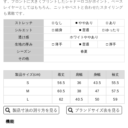
す。フロントに大きくプリントしたシャドーロゴがポイント。ベース
レイヤーとしてはもちろん、ニットやベストと合わせたスタイリング
も素敵です。
ストレッチ
□ なし
■ ややあり
□ あり
シルエット
□ 細身
■ 普通
□ ゆったり
透け感
ホワイトややあり
生地の厚み
□ 薄手
■ 普通
□ 厚手
シーズン
春夏
その他
製品サイズ(cm)
着丈
肩幅
身幅
袖丈
S
56.5
36
43.5
55.5
M
60.5
38
47
57.5
L
62
40.5
50
59
機能