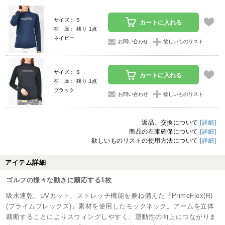
サイズ： S
カートに入れる
在 庫： 残り 1点
ネイビー
お問い合わせ
欲しいものリスト
サイズ： S
カートに入れる
在 庫： 残り 1点
ブラック
お問い合わせ
欲しいものリスト
返品、交換について
[詳細]
商品の在庫確保について
[詳細]
欲しいものリストの使用方法について
[詳細]
アイテム詳細
ゴルフの様々な動きに順応する1枚
吸水速乾、UVカット、ストレッチ機能を兼ね備えた『PrimeFlex(R)
(プライムフレックス)』素材を使用したモックネック。アームを立体
裁断することによりスウィングしやすく、運動性の向上につながりま