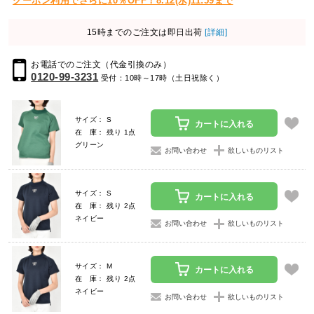
クーポン利用でさらに10％OFF！8.12(水)11:59まで
15時までのご注文は即日出荷
[詳細]
お電話でのご注文（代金引換のみ）
0120-99-3231
受付：10時～17時（土日祝除く）
サイズ： S
カートに入れる
在 庫： 残り 1点
グリーン
お問い合わせ
欲しいものリスト
サイズ： S
カートに入れる
在 庫： 残り 2点
ネイビー
お問い合わせ
欲しいものリスト
サイズ： M
カートに入れる
在 庫： 残り 2点
ネイビー
お問い合わせ
欲しいものリスト