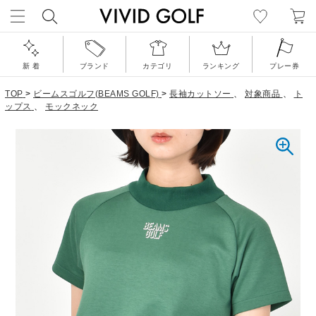
新 着
ブランド
カテゴリ
ランキング
プレー券
TOP
>
ビームスゴルフ(BEAMS GOLF)
>
長袖カットソー
、
対象商品
、
ト
ップス
、
モックネック