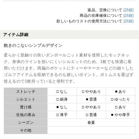
返品、交換について
[詳細]
商品の在庫確保について
[詳細]
欲しいものリストの使用方法について
[詳細]
アイテム詳細
飽きのこないシンプルデザイン
柔らかく肌触りの良いダンボールニット素材を使用したモックネッ
ク。身体のラインを拾いにくいシルエットのため、1枚でも快適に着
用いただけます。両脇のポケットにティーやマーカーなどの細々した
ゴルフアイテムを収納できるのも嬉しいポイント。ボトムスを選ばず
使えるので1枚持っていると便利です。
ストレッチ
□ なし
□ ややあり
■ あり
シルエット
□ 細身
■ 普通
□ ゆったり
透け感
■ なし
□ ややあり
□ あり
生地の厚み
□ 薄手
□ 普通
■ やや厚手
シーズン
春夏
その他