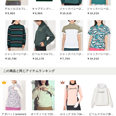
デルソルゴルフ(DELSOL GOLF)
キャプテンズヘルムゴルフ(Captains Helm Golf)
ジャックバニー(Jack Bunny)
ジャックバニー(Jack Bunny)
￥9,900
￥9,900
￥10,010
￥10,010
ジャックバニー(Jack Bunny)
ビームスゴルフ(BEAMS GOLF)
ジャックバニー(Jack Bunny)
ジャックバニー(Jack Bunny)
￥10,780
￥16,170
￥7,700
￥10,010
この商品と同じアイテムランキング
アダバット(adabat)
オーティーエフ(O.T.F)
ルコックゴルフ(le coq GOLF)
ビームスゴルフ(BEAMS GOLF)