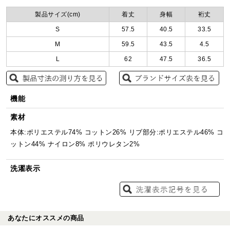
製品サイズ(cm)
着丈
身幅
裄丈
S
57.5
40.5
33.5
M
59.5
43.5
4.5
L
62
47.5
36.5
機能
素材
本体:ポリエステル74% コットン26% リブ部分:ポリエステル46% コ
ットン44% ナイロン8% ポリウレタン2%
洗濯表示
あなたにオススメの商品