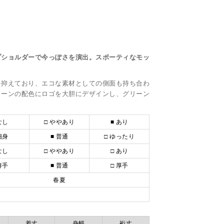
プショルダーで今っぽさを演出。スポーティなモッ
を抑えており、エコな素材としての側面も持ち合わ
トーンの配色にロゴを大胆にデザインし、グリーン
なし
□ ややあり
■ あり
細身
■ 普通
□ ゆったり
なし
□ ややあり
□ あり
薄手
■ 普通
□ 厚手
春夏
着丈
身幅
裄丈