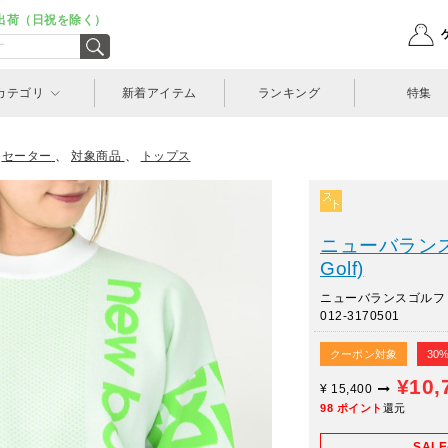
出荷（日祝を除く）
カテゴリ
新着アイテム
ランキング
特集
>
セーター
、
対象商品
、
トップス
ニューバランスゴ
Golf)
ニューバランスゴル
012-3170501
クーポン対象
30
¥10,
¥
15,400
98
ポイント
還元
SAL