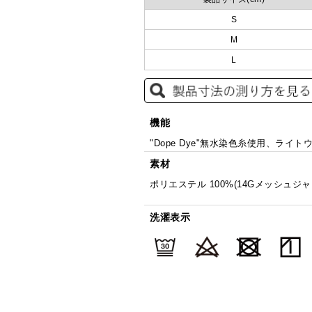
S
M
L
機能
"Dope Dye"無水染色糸使用、ライ
素材
ポリエステル 100%(14Gメッシュ
洗濯表示