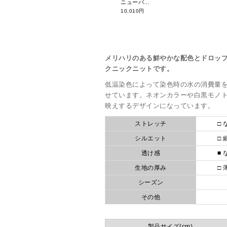
ニューバランスゴルフ リピートロゴジャカードニットスカート 012-3134514
10,010円
メリハリのある鮮やかな配色とドロッ
クニックニットです。
低温染色によって染色時の水の消費量
せています。ネオンカラーや白黒モノ
映えするデザインになっています。
ストレッチ
□ 
シルエット
□ 
透け感
■ 
生地の厚み
□ 
シーズン
その他
製品サイズ(cm)