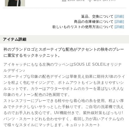
返品、交換について
[詳細]
商品の在庫確保について
[詳細]
欲しいものリストの使用方法について
[詳細]
アイテム詳細
衿のブランドロゴとスポーティブな配色がアクセントの秋冬のプレー
に重宝するモックネックニット。
アイキャッチにもなる左胸のワッペンはSOUS LE SOLEILオリジナ
ルデザイン♪
スポーティブな印象の配色デザインは華奢見え効果に期待大!体のライ
ンを程よく包むサイジングで、ボトムアウトもインも決まりやすいシ
ルエットです。カラーはアウターやボトムのカラーを選ばない大人な
印象のモノトーン配色の2色展開です。
ストレスフリーにプレーできる軽やかな着心地の糸を使用。程よい厚
みでチクチクしないサラっとした手触りです。ご自宅の洗濯機で洗え
るのでお手入れも安心です。UV機能付きで、紫外線対策もばっちり!
パンツ・スカートどれも合わせやすく、着回し力が高いアイテムなの
で様々なスタイルにマッチします。キュロットスカート