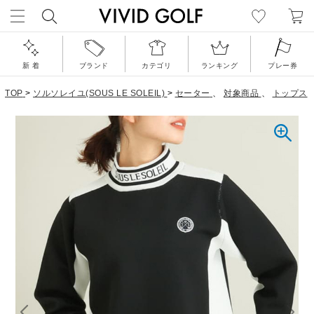
新 着
ブランド
カテゴリ
ランキング
プレー券
TOP
>
ソルソレイユ(SOUS LE SOLEIL)
>
セーター
、
対象商品
、
トップス