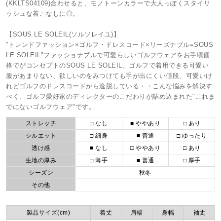
(KKLTS04109)合わせると、モノトーンカラーで大人っぽくスタイリ
ッシュな着こなしに◎。
【SOUS LE SOLEIL(ソルソレイユ)】
”トレンドファッション×ゴルフ・ドレスコード×リーズナブル=SOUS
LE SOLEIL"ファッショナブルで可愛らしいゴルフウェアをお手頃価
格でがコンセプトのSOUS LE SOLEIL。ゴルフで着用できる可愛い
服があまりない、欲しいのをみつけても手が出にくい値段、可愛いけ
れどゴルフのドレスコードから逸脱している・・こんな悩みを解決す
べく、ゴルフ愛好家のディレクターのこだわりが詰め込まれた"これま
でにないゴルフウェア"です。
ストレッチ
□ なし
■ ややあり
□ あり
シルエット
□ 細身
■ 普通
□ ゆったり
透け感
■ なし
□ ややあり
□ あり
生地の厚み
□ 薄手
■ 普通
□ 厚手
シーズン
秋冬
その他
製品サイズ(cm)
着丈
肩幅
身幅
袖丈