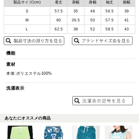
製品サイズ(cm)
着丈
肩幅
身幅
袖丈
裾幅
S
57.5
35
48
56.5
39
M
60
36.5
50
57.5
41
L
62.5
38
52
58.5
43
機能
素材
本体:ポリエステル100%
洗濯表示
あなたにオススメの商品