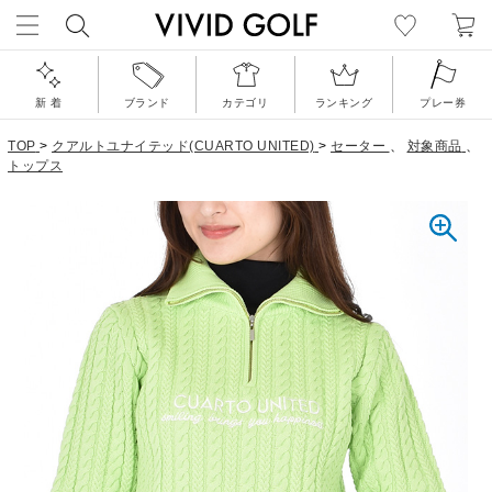
新 着
ブランド
カテゴリ
ランキング
プレー券
TOP
>
クアルトユナイテッド(CUARTO UNITED)
>
セーター
、
対象商品
、
トップス