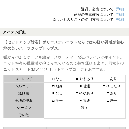
返品、交換について
[詳細]
商品の在庫確保について
[詳細]
欲しいものリストの使用方法について
[詳細]
アイテム詳細
【セットアップ対応】ポリエステルニットならではの軽い質感が着心
地の良いハーフジップトップス。
暖かみのあるケーブル編み、スポーティーな裾のラインがポイント。
ニット特有の重量感が抑えられているので持ち運びも楽々。同素材の
ニットスカート(M3444)とセットアップコーデもおすすめ。
ストレッチ
□ なし
■ ややあり
□ あり
シルエット
□ 細身
■ 普通
□ ゆったり
透け感
■ なし
□ ややあり
□ あり
生地の厚み
□ 薄手
■ 普通
□ 厚手
シーズン
秋冬
その他