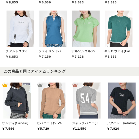
￥8,855
￥9,900
￥6,083
￥6,930
クアルトユナイテッド(CUARTO UNITED)
ジェイリンドバーグ(J.LINDEBERG)
デルソルゴルフ(DELSOL GOLF)
キャロウェイ(Callaway)
￥6,853
￥7,150
￥7,128
￥8,393
この商品と同じアイテムランキング
サンディ(Sandie)
ビバハート(VIVA HEART)
ジャックバニー(Jack Bunny)
アダバット(adabat)
￥7,546
￥5,720
￥11,550
￥7,920