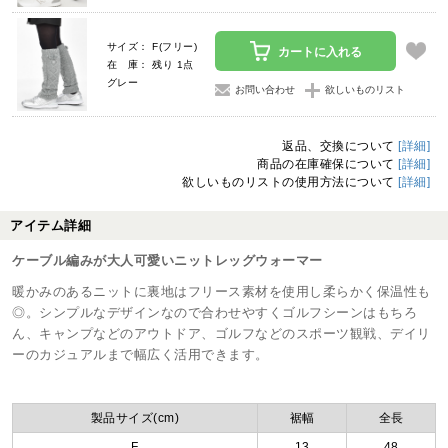
サイズ： F(フリー)
カートに入れる
在 庫： 残り 1点
グレー
お問い合わせ
欲しいものリスト
返品、交換について
[詳細]
商品の在庫確保について
[詳細]
欲しいものリストの使用方法について
[詳細]
アイテム詳細
ケーブル編みが大人可愛いニットレッグウォーマー
暖かみのあるニットに裏地はフリース素材を使用し柔らかく保温性も
◎。シンプルなデザインなので合わせやすくゴルフシーンはもちろ
ん、キャンプなどのアウトドア、ゴルフなどのスポーツ観戦、デイリ
ーのカジュアルまで幅広く活用できます。
製品サイズ(cm)
裾幅
全長
F
13
48