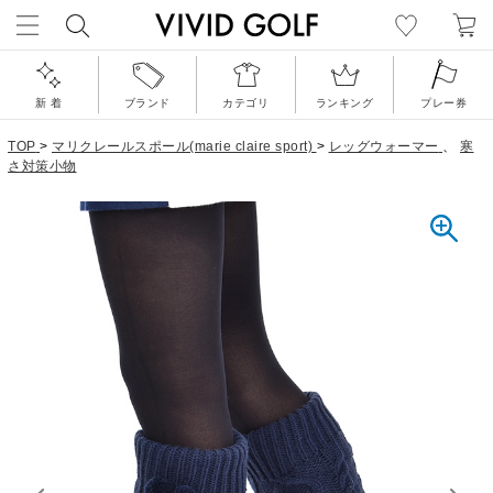
新 着
ブランド
カテゴリ
ランキング
プレー券
TOP
>
マリクレールスポール(marie claire sport)
>
レッグウォーマー
、
寒
さ対策小物