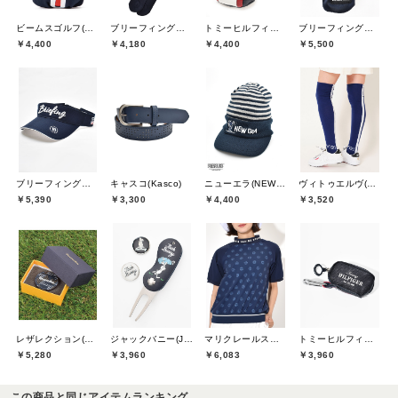
ビームスゴルフ(BEAMS GOLF)
ブリーフィングゴルフ(BRIEFING GOLF)
トミーヒルフィガーゴルフ(TOMMY HILFIGER GOLF)
ブリーフィングゴルフ(BRIEFING GOLF)
￥4,400
￥4,180
￥4,400
￥5,500
ブリーフィングゴルフ(BRIEFING GOLF)
キャスコ(Kasco)
ニューエラ(NEW ERA)
ヴィトゥエルヴ(V12)
￥5,390
￥3,300
￥4,400
￥3,520
レザレクション(Resurrection)
ジャックバニー(Jack Bunny)
マリクレールスポール(marie claire sport)
トミーヒルフィガーゴルフ(TOMMY HILFIGER GOLF)
￥5,280
￥3,960
￥6,083
￥3,960
この商品と同じアイテムランキング