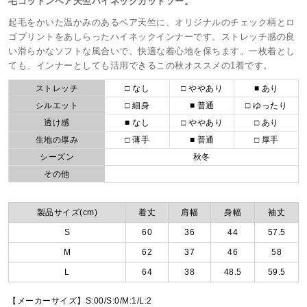
毛コットンベア天竺ハイネックカットソー。
起毛をかいた温かみのあるベア天竺に、オリジナルのチェック柄とロ
ゴプリントをあしらったハイネックインナーです。ストレッチ感の良
い滑らかなソフトな風合いで、快適な着心地を保ちます。一枚着とし
ても、インナーとしても活用できるこの秋オススメの1着です。
ストレッチ
□ なし
□ ややあり
■ あり
シルエット
□ 細身
■ 普通
□ ゆったり
透け感
■ なし
□ ややあり
□ あり
生地の厚み
□ 薄手
■ 普通
□ 厚手
シーズン
秋冬
その他
製品サイズ(cm)
着丈
肩幅
身幅
袖丈
S
60
36
44
57.5
M
62
37
46
58
L
64
38
48.5
59.5
【メーカーサイズ】S:00/S:0/M:1/L:2