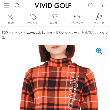
新 着
ブランド
カテゴリ
ランキング
プレー券
TOP
>
ジャックバニー(Jack Bunny)
>
長袖カットソー
、
対象商品
、
トップ
ス