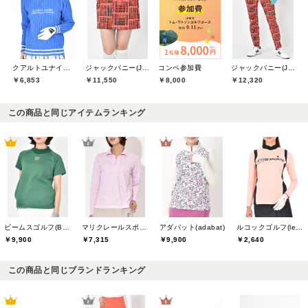
クアルトユナイテッド(CUARTO UNITED)
ジャックバニー(Jack Bunny)
コンペ参加費
ジャックバニー(Jack Bunny)
￥6,853
￥11,550
￥8,000
￥12,320
この商品と同じアイテムランキング
ビームスゴルフ(BEAMS GOLF)
マリクレールスポール(marie claire sport)
アダバット(adabat)
ルコックゴルフ(le coq GOLF)
￥9,900
￥7,315
￥9,900
￥2,640
この商品と同じブランドランキング