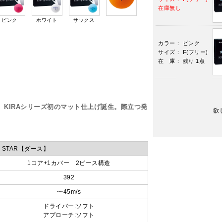
在庫無し
ピンク
ホワイト
サックス
カラー： ピンク
サイズ： F(フリー)
在 庫： 残り 1点
、KIRAシリーズ初のマット仕上げ誕生。際立つ発
欲
 V STAR【ダース】
1コア+1カバー 2ピース構造
392
〜45m/s
ドライバー:ソフト
アプローチ:ソフト