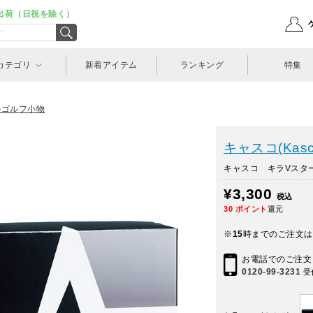
出荷（日祝を除く）
カテゴリ
新着アイテム
ランキング
特集
のゴルフ小物
キャスコ(Kasc
キャスコ キラVスター (
¥3,300
税込
30
ポイント
還元
※
15
時までのご注文は
お電話でのご注文
0120-99-3231
受