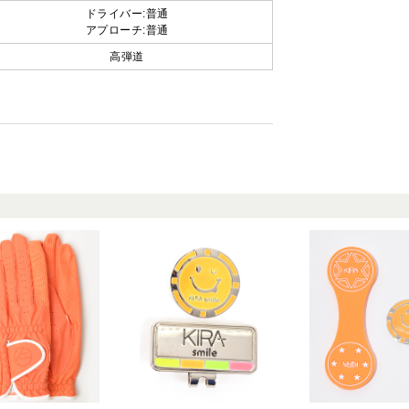
ドライバー:普通
アプローチ:普通
高弾道