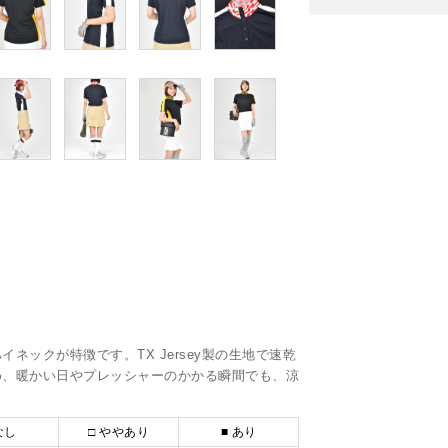
。
ネックが特徴です。TX Jersey製の生地で速乾
め、暖かい日やプレッシャーのかかる瞬間でも、涼
。
なし
□ ややあり
■ あり