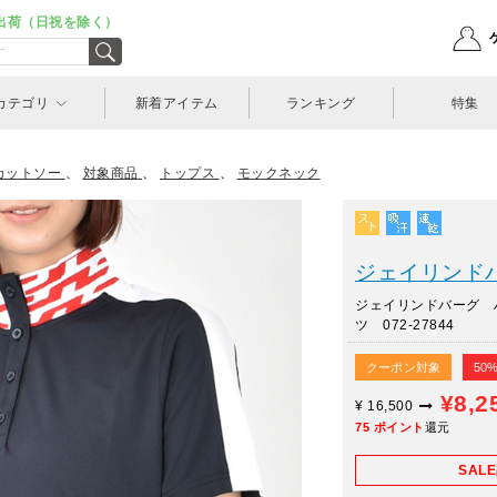
出荷（日祝を除く）
カテゴリ
新着アイテム
ランキング
特集
カットソー
、
対象商品
、
トップス
、
モックネック
ジェイリンドバー
ジェイリンドバーグ 
ツ 072-27844
クーポン対象
50
¥8,2
¥
16,500
75
ポイント
還元
SAL