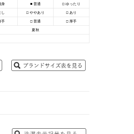
細身
■ 普通
□ ゆったり
なし
□ ややあり
□ あり
薄手
□ 普通
□ 厚手
夏秋