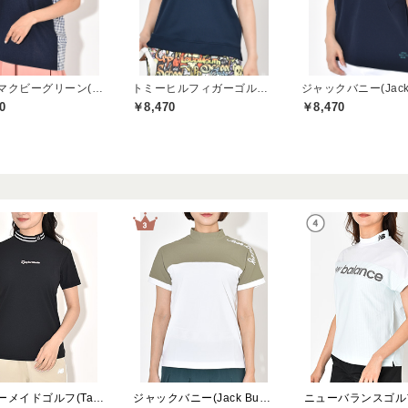
セシルマクビーグリーン(CECIL McBEE green)
トミーヒルフィガーゴルフ(TOMMY HILFIGER GOLF)
0
￥8,470
￥8,470
テーラーメイドゴルフ(TaylorMade Golf)
ジャックバニー(Jack Bunny)