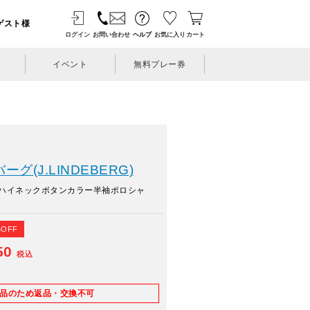
ゲスト様
ログイン
お問い合わせ
ヘルプ
お気に入り
カート
イベント
無料プレー券
グ(J.LINDEBERG)
ハイネックボタンカラー半袖ポロシャ
%OFF
50
税込
E品のため返品・交換不可