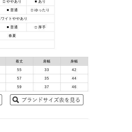
□ ややあり
■ あり
■ 普通
□ ゆったり
ホワイトややあり
■ 普通
□ 厚手
春夏
着丈
肩幅
身幅
55
33
42
57
35
44
59
37
46