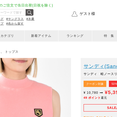
のご注文で当日出荷(日祝を除く)
ゲスト様
ング
#サングラス
#氷嚢
ップ
#色から探す
カテゴリ
新着アイテム
ランキング
特 集
、
トップス
サンディ(Sand
サンディ 畦ノースリー
クーポン対象
50
¥5,
¥
10,780
49
ポイント
還元
SAL