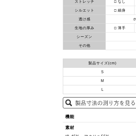
ストレッチ
□ なし
シルエット
□ 細身
透け感
生地の厚み
□ 薄手
シーズン
その他
製品サイズ(cm)
S
M
L
機能
素材