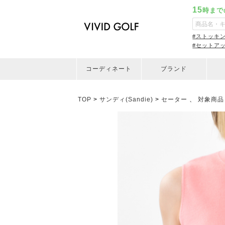
15
時まで
#ストッキ
#セットア
コーディネート
ブランド
TOP
>
サンディ(Sandie)
>
セーター
、
対象商品