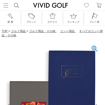
新 着
ブランド
カテゴリ
ランキング
プレー券
TOP
>
ゴルフ用品
>
ゴルフ用品・その他
、
コンペ用品
、
すべてのコンペ用
品・その他