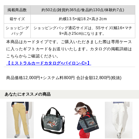
掲載商品数
約502点(雑貨約365点/食品約130点/体験約7点)
箱サイズ
約横13.5×縦18.2×高さ2cm
ショッピング
ショッピングバッグ適応サイズは、SSサイズ(幅16×マチ
バッグ
9×高さ25cm)になります。
本商品はカードタイプです。ご購入いただきました際は専用ケース
に入ったギフトカードをお送りいたします。カタログの掲載詳細は
こちらからご確認ください。
【ミストラルカードカタログ<バイロン-C>】
商品価格12,000円+システム料800円 合計金額12,800円(税抜)
あなたにオススメの商品