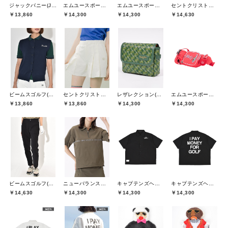
ジャックバニー(Jack Bunny)
エムユースポーツ(M・U SPORTS)
エムユースポーツ(M・U SPORTS)
セントクリストファーゴルフ(St.ChristopherGolf)
￥13,860
￥14,300
￥14,300
￥14,630
ビームスゴルフ(BEAMS GOLF)
セントクリストファーゴルフ(St.ChristopherGolf)
レザレクション(Resurrection)
エムユースポーツ(M・U SPORTS)
￥13,860
￥13,860
￥14,300
￥14,300
ビームスゴルフ(BEAMS GOLF)
ニューバランスゴルフ(New Balance Golf)
キャプテンズヘルムゴルフ(Captains Helm Golf)
キャプテンズヘルムゴルフ(Captains Helm Golf)
￥14,630
￥14,300
￥14,300
￥14,300