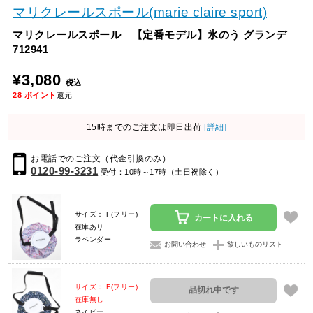
マリクレールスポール(marie claire sport)
マリクレールスポール 【定番モデル】氷のう グランデ
712941
¥3,080
税込
28
ポイント
還元
15時までのご注文は即日出荷
[詳細]
お電話でのご注文（代金引換のみ）
0120-99-3231
受付：10時～17時（土日祝除く）
サイズ： F(フリー)
カートに入れる
在庫あり
ラベンダー
お問い合わせ
欲しいものリスト
サイズ： F(フリー)
品切れ中です
在庫無し
ネイビー