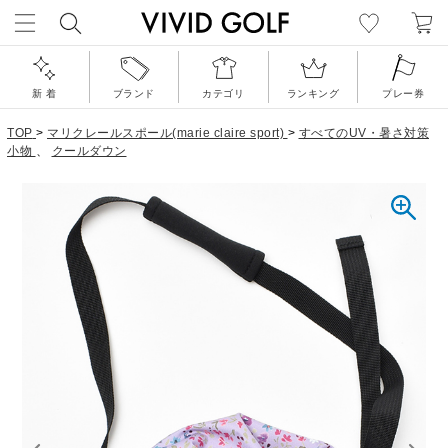
新 着
ブランド
カテゴリ
ランキング
プレー券
TOP
>
マリクレールスポール(marie claire sport)
>
すべてのUV・暑さ対策
小物
、
クールダウン