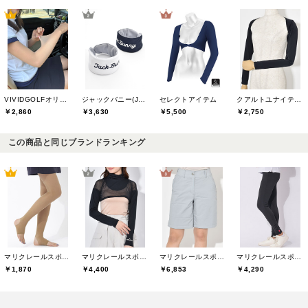
VIVIDGOLFオリジナル
ジャックバニー(Jack Bunny)
セレクトアイテム
クアルトユナイテッド(CUARTO UNITED)
￥2,860
￥3,630
￥5,500
￥2,750
この商品と同じブランドランキング
マリクレールスポール(marie claire sport)
マリクレールスポール(marie claire sport)
マリクレールスポール(marie claire sport)
マリクレールスポール(marie claire sport)
￥1,870
￥4,400
￥6,853
￥4,290