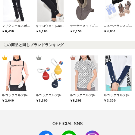
マリクレールスポール(marie claire sport)
キャロウェイ(Callaway)
テーラーメイドゴルフ(TaylorMade Golf)
ニューバランスゴルフ(New Balance Golf)
￥6,490
￥6,160
￥7,150
￥4,851
この商品と同じブランドランキング
ルコックゴルフ(le coq GOLF)
ルコックゴルフ(le coq GOLF)
ルコックゴルフ(le coq GOLF)
ルコックゴルフ(le coq GOLF)
￥2,640
￥3,300
￥8,393
￥3,300
OFFICIAL SNS