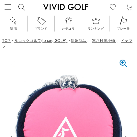
新 着
ブランド
カテゴリ
ランキング
プレー券
TOP
>
ルコックゴルフ(le coq GOLF)
>
対象商品
、
寒さ対策小物
、
イヤマ
フ