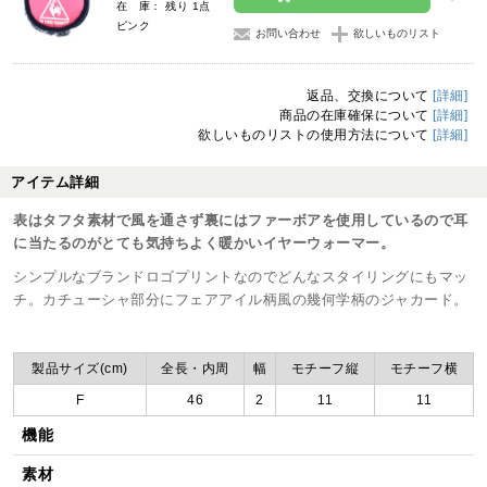
在 庫： 残り 1点
ピンク
お問い合わせ
欲しいものリスト
返品、交換について
[詳細]
商品の在庫確保について
[詳細]
欲しいものリストの使用方法について
[詳細]
アイテム詳細
表はタフタ素材で風を通さず裏にはファーボアを使用しているので耳
に当たるのがとても気持ちよく暖かいイヤーウォーマー。
シンプルなブランドロゴプリントなのでどんなスタイリングにもマッ
チ。カチューシャ部分にフェアアイル柄風の幾何学柄のジャカード。
製品サイズ(cm)
全長・内周
幅
モチーフ縦
モチーフ横
F
46
2
11
11
機能
素材