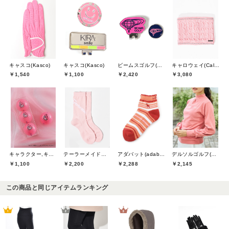
キャスコ(Kasco)
キャスコ(Kasco)
ビームスゴルフ(BEAMS GOLF)
キャロウェイ(Callaway)
￥1,540
￥1,100
￥2,420
￥3,080
キャラクター,キャスコ(Kasco)
テーラーメイドゴルフ(TaylorMade Golf)
アダバット(adabat)
デルソルゴルフ(DELSOL GOLF)
￥1,100
￥2,200
￥2,288
￥2,145
この商品と同じアイテムランキング