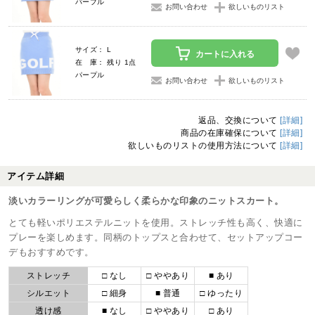
パープル
お問い合わせ
欲しいものリスト
サイズ： L
カートに入れる
在 庫： 残り 1点
パープル
お問い合わせ
欲しいものリスト
返品、交換について
[詳細]
商品の在庫確保について
[詳細]
欲しいものリストの使用方法について
[詳細]
アイテム詳細
淡いカラーリングが可愛らしく柔らかな印象のニットスカート。
とても軽いポリエステルニットを使用。ストレッチ性も高く、快適に
プレーを楽しめます。同柄のトップスと合わせて、セットアップコー
デもおすすめです。
ストレッチ
□ なし
□ ややあり
■ あり
シルエット
□ 細身
■ 普通
□ ゆったり
透け感
■ なし
□ ややあり
□ あり