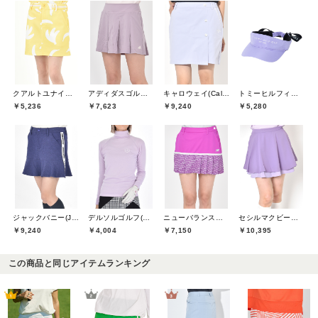
クアルトユナイテッド(CUARTO UNITED)
アディダスゴルフ(adidas golf)
キャロウェイ(Callaway)
トミーヒルフィガーゴルフ(TOMMY HILFIGER GOLF)
￥5,236
￥7,623
￥9,240
￥5,280
ジャックバニー(Jack Bunny)
デルソルゴルフ(DELSOL GOLF)
ニューバランスゴルフ(New Balance Golf)
セシルマクビーグリーン(CECIL McBEE green)
￥9,240
￥4,004
￥7,150
￥10,395
この商品と同じアイテムランキング