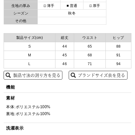
生地の厚み
□ 薄手
■ 普通
□ 厚手
シーズン
秋冬
その他
製品サイズ(cm)
総丈
ウエスト
ヒップ
S
44
65
88
M
45
68
91
L
46
71
94
機能
素材
本体:ポリエステル100%
裏地:ポリエステル100%
洗濯表示