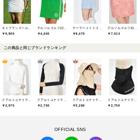
キャプテンズヘルムゴルフ(Captains Helm Golf)
デルソルゴルフ(DELSOL GOLF)
テーラーメイドゴルフ(TaylorMade Golf)
デルソルゴルフ(DELSOL GOLF)
￥9,900
￥4,400
￥8,470
￥7,013
この商品と同じブランドランキング
クアルトユナイテッド(CUARTO UNITED)
クアルトユナイテッド(CUARTO UNITED)
クアルトユナイテッド(CUARTO UNITED)
クアルトユナイテッド(CUARTO UNITED)
￥2,970
￥2,750
￥5,280
￥2,750
OFFICIAL SNS