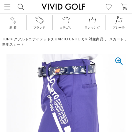
新 着
ブランド
カテゴリ
ランキング
プレー券
TOP
>
クアルトユナイテッド(CUARTO UNITED)
>
対象商品
、
スカート
、
無地スカート