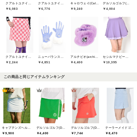
クアルトユナイテッド(CUARTO UNITED)
クアルトユナイテッド(CUARTO UNITED)
キャロウェイ(Callaway)
デルソルゴルフ(DELSOL GOLF)
￥6,083
￥6,776
￥9,240
￥4,004
クアルトユナイテッド(CUARTO UNITED)
ニューバランスゴルフ(New Balance Golf)
アルチビオ(archivio)
セシルマクビーグリーン(CECIL McBEE green)
￥2,244
￥4,851
￥4,400
￥10,395
この商品と同じアイテムランキング
キャプテンズヘルムゴルフ(Captains Helm Golf)
デルソルゴルフ(DELSOL GOLF)
デルソルゴルフ(DELSOL GOLF)
テーラーメイドゴルフ(TaylorMade Golf)
￥9,900
￥4,400
￥7,744
￥8,470