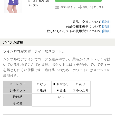
在 庫： 残り 1点
パープル
お問い合わせ
欲しいものリスト
返品、交換について
[詳細]
商品の在庫確保について
[詳細]
欲しいものリストの使用方法について
[詳細]
アイテム詳細
ラインロゴがスポーティーなスカート。
シンプルなデザインでコーデを組みやすい。柔らかくストレッチが効
いている生地で足さばき抜群。ポケットにはマチが付いていてティー
を落としにくい仕様です。透け防止のため、ホワイトにはメッシュの
裏地付き。
ストレッチ
□ なし
■ ややあり
□ あり
シルエット
□ 細身
■ 普通
□ ゆったり
透け感
なし
その他