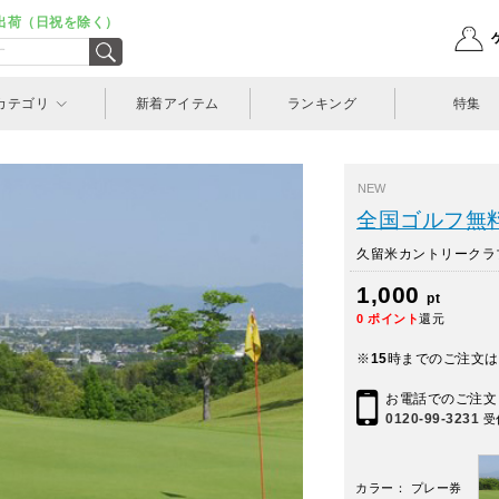
出荷（日祝を除く）
カテゴリ
新着アイテム
ランキング
特集
NEW
全国ゴルフ無
久留米カントリークラ
1,000
pt
0
ポイント
還元
※
15
時までのご注文は
お電話でのご注文
0120-99-3231
受
カラー： プレー券