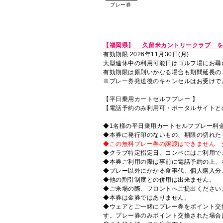
プレー券
【福岡県】 久留米カントリークラブ を
有効期限:2026年11月30日(月)
大型連休中の利用可能日はゴルフ場にお尋
有効期限は原則いかなる場合も期間延長の
※プレー券発送後のキャンセルはお受けで
【平日乗用カートセルフプレー 】
【電話予約のみ利用可・ポータルサイトと
◆1名様の平日乗用カートセルフプレー料
◆本券に発行印のないもの、期限の切れた
◆この無料プレー券の譲渡はできません 
◆クラブ特定指定日、コンペにはご利用で
◆本券ご利用の際は事前に電話予約の上、
◆プレー以外にかかる食事代、個人購入分
◆他の割引制度との併用は出来ません。
◆ご来場の際、フロントへご提出ください
◆本券は金券ではありません。
◆ウェアとご一緒にプレー券をポイント交
す。プレー券のみポイント交換された場合