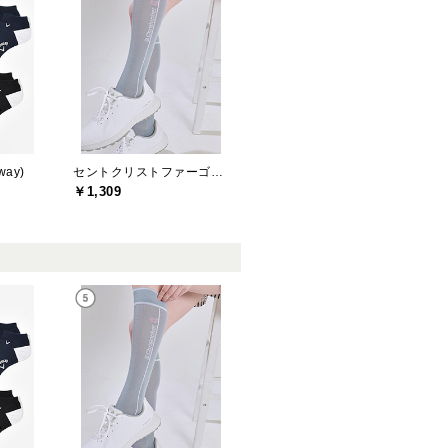
ay)
セントクリストファーゴルフ(St.ChristopherGolf)
￥1,309