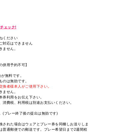
チェック!
ねください
ご対応はできません
きません。
の併用予約不可】
金が無料です。
ものは無効です。
交換者様本人がご使用下さい。
きません。
本券利用をお伝え下さい。
、消費税、利用税は別途お支払いください。
。(プレー終了後の提出は無効です)
換された場合はウェアとプレー券を同梱しお送りしま
は普通郵便での郵送です。プレー希望日まで2週間程