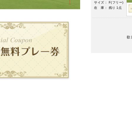
サイズ： F(フリー)
在 庫： 残り 1点
欲