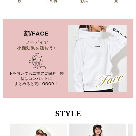
顔
二の腕
お尻
足
顔/FACE
フーディで
小顔効果を狙おう♪
下を向いても二重アゴ回避！
髪
型はコンパクトに
まとめると更にGOOD！
STYLE