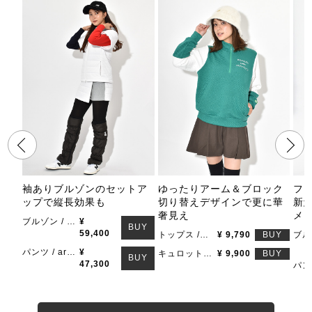
袖ありブルゾンのセットア
ゆったりアーム＆ブロック
フ
ップで縦長効果も
切り替えデザインで更に華
新
奢見え
メ
ブルゾン / archivio
¥
BUY
59,400
トップス /MONA DELSOL
¥ 9,790
BUY
パンツ / archivio
¥
キュロット / MONA DELSOL
¥ 9,900
BUY
BUY
47,300