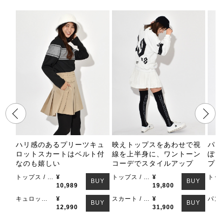
ハリ感のあるプリーツキュ
映えトップスをあわせで視
パ
ロットスカートはベルト付
線を上半身に、ワントーン
ぽ
なのも嬉しい
コーデでスタイルアップ
プ
トップス / SOUS LE SOLEIL
¥
トップス / Captains Helm Golf
¥
BUY
BUY
10,989
19,800
キュロット / SOUS LE SOLEIL
¥
スカート / Doux Avenir
¥
BUY
BUY
12,990
31,900