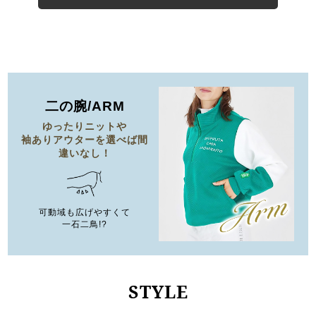
二の腕/ARM
ゆったりニットや
袖ありアウターを
選べば間
違いなし！
可動域も広げやすくて
一石二鳥!?
STYLE