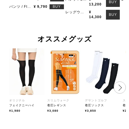
BUY
13,200
パンツ / FILA GOLF
¥ 9,790
BUY
レッグウォーマー / DESCENTE GOLF
¥
BUY
14,300
オススメグッズ
オリジナル
スリムウォーク
デサントゴルフ
ス
フェイクニーハイ
着圧レギンス
着圧ソックス
着
¥1,980
¥3,080
¥3,850
¥2,