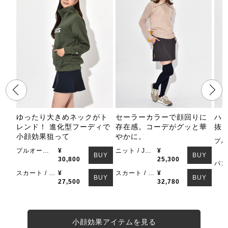
ゆったり大きめネックがト
セーラーカラーで顔回りに
ハ
レンド！ 進化型フーディで
存在感。コーデがグッと華
抜
小顔効果狙って
やかに。
プルオーバー / FIDESGOLF
¥
ニット / JUN&ROPE
¥
BUY
BUY
30,800
25,300
スカート / FIDESGOLF
¥
スカート / Resurrection
¥
BUY
BUY
27,500
32,780
小顔効果アイテムを見る