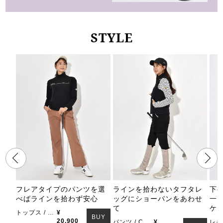
STYLE
フレアタイプのパンツを選
ラインを拾わないタフタレ
下
べばラインを拾わず安心
ッグにショーパンをあわせ
一
て
ケア
トップス / DESCENTE GOLF
¥
BUY
20,900
パンツ / Callaway Apparel
¥