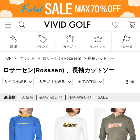
新 着
ブランド
カテゴリ
ランキング
プレー券
TOP
>
ブランド
>
ロサーセン(Rosasen)
>
長袖カットソー
ロサーセン(Rosasen) 、長袖カットソー
3
件
新着順
人気順
価格が高い順
価格が安い順
SALE