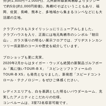
分(約1,500円～2,000円)、九州新幹線新鳥栖駅よりタクシー
で約5分(約1,000円前後)。鳥栖ICそばということもあり、福
岡、佐賀、長崎、熊本と、多地域から集まるコンペなどにも大
活躍の立地。
クラブハウスもスタイリッシュにリニューアルしました。
クラブハウスを入り、正面には地元鳥栖市のシンボル『朝日
山』、ガラス張りの明るい展示フロアでは、ブリヂストンカン
ツリー倶楽部のコースや歴史を紹介しています。
プロショップも更に充実。
2020年2月からはタイガー・ウッズも絶賛の新製品ゴルフボー
ル「風に強いTOUR-B X」「スピンとソフトフィールの
TOUR-B XS」も発売となりました。新発想「スピードコント
ロール・テクノロジー」をぜひご体感ください。
レディスエリアも、白を基調とした明るいパウダールーム、充
実したアメニティとこだわりの仕様。
コンペルームは、3室72名収容可能です。