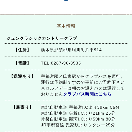
基本情報
ジュンクラシックカントリークラブ
【住所】
栃木県那須郡那珂川町片平914
【電話】
TEL:0287-96-3535
【送迎あり】
宇都宮駅／氏家駅からクラブバスを運行。
運行は予約制ですので事前にご予約下さい
※セルフデーは朝のお迎えバスは運行して
おりません
クラブバス時間はこちら
【最寄り】
東北自動車道 宇都宮I.Cより39km 55分
東北自動車道 矢板I.Cより21km 25分
常磐自動車道 那珂I.Cより59km 80分
JR宇都宮線 氏家駅よりタクシー25分