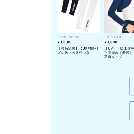
Jack Bunny
FILA GOLF
3,630
3,080
【接触冷感】【UPF50+】
【UV】【吸水速
ズレ防止の肩紐つき
と羽織れて着脱し
羽織タイプ