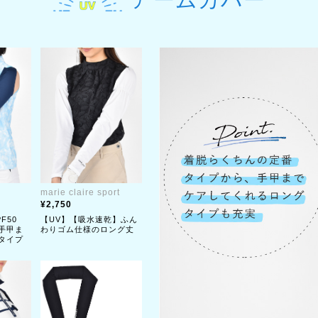
marie claire sport
2,750
F50
【UV】【吸水速乾】ふん
手甲ま
わりゴム仕様のロング丈
タイプ