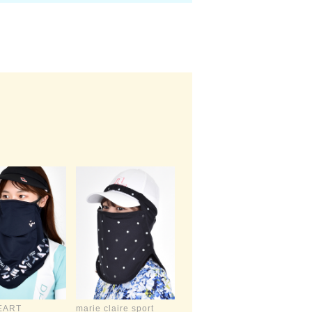
EART
marie claire sport