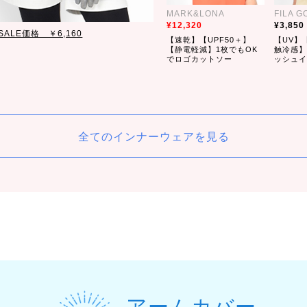
MARK&LONA
FILA G
12,320
3,850
SALE価格 ￥6,160
【速乾】【UPF50＋】
【UV】
【静電軽減】1枚でもOK
触冷感】
でロゴカットソー
ッシュイ
全てのインナーウェアを見る
アームカバー