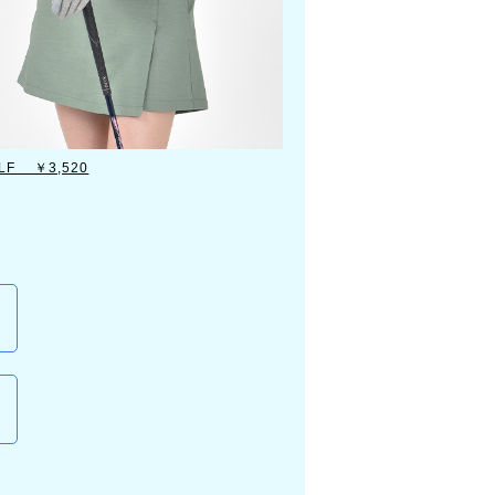
F ￥3,520