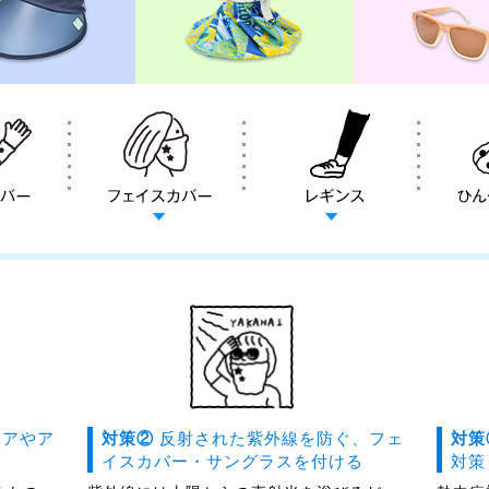
エアやア
対策②
反射された紫外線を防ぐ、フェ
対
イスカバー・サングラスを付ける
対策