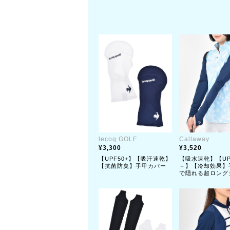
lecoq GOLF
Callaway
3,300
3,520
【UPF50+】【吸汗速乾】
【吸水速乾】【UP
【抗菌防臭】手甲カバー
＋】【冷却効果】
で隠れる超ロング