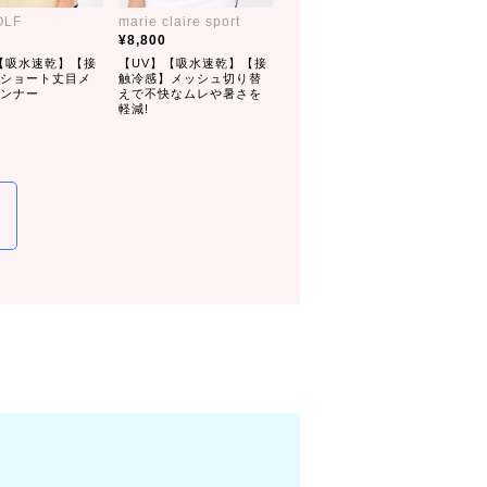
OLF
marie claire sport
8,800
【吸水速乾】【接
【UV】【吸水速乾】【接
ショート丈目メ
触冷感】メッシュ切り替
ンナー
えで不快なムレや暑さを
軽減!